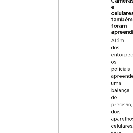
Câmera
e
celulare
também
foram
apreend
Além
dos
entorpec
os
policiais
apreend
uma
balança
de
precisão,
dois
aparelho
celulares