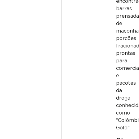
encontra
barras
prensada
de
maconha
porções
fraciona
prontas
para
comercia
e
pacotes
da
droga
conhecid
como
“Colômbi
Gold”.