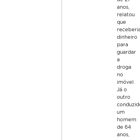
anos,
relatou
que
receberi
dinheiro
para
guardar
a
droga
no
imóvel.
Já o
outro
conduzid
um
homem
de 64
anos,