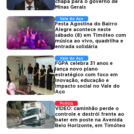
chapa para o governo de
Minas Gerais
Vale do Aço
Festa Agostina do Bairro
Alegre acontece neste
sábado (8) em Timóteo com
música ao vivo, quadrilha e
entrada solidária
Vale do Aço
FGPA celebra 31 anos e
lança novo plano
estratégico com foco em
inovação, educação e
impacto social no Vale do
Aço
Polícia
VÍDEO: caminhão perde o
controle e destrói frente ao
bater em poste na Avenida
Belo Horizonte, em Timóteo