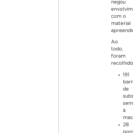
negou
envolvim
com o
material
apreendi
Ao
todo,
foram
recolhido
191
bar
de
subs
sem
à
mac
28
por