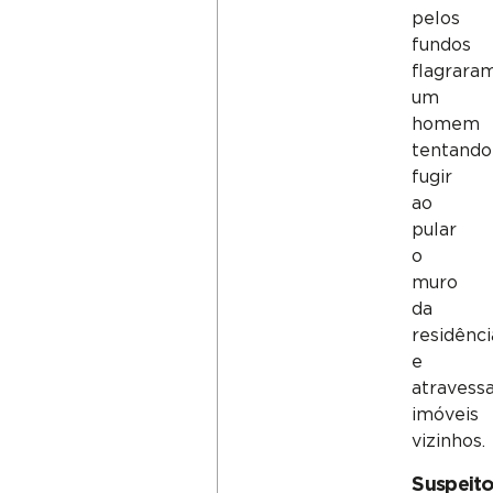
pelos
fundos
flagrara
um
homem
tentando
fugir
ao
pular
o
muro
da
residênci
e
atravess
imóveis
vizinhos.
Suspeit