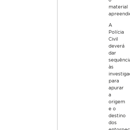
o
material
apreendi
A
Polícia
Civil
deverá
dar
sequênci
às
investig
para
apurar
a
origem
e o
destino
dos
entorpec