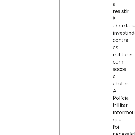
a
resistir
à
abordag
investin
contra
os
militares
com
socos
e
chutes.
A
Polícia
Militar
informou
que
foi
necessár