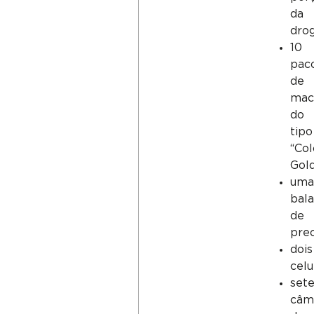
da
drog
10
pac
de
mac
do
tipo
“Co
Gold
um
bal
de
prec
dois
celu
set
câm