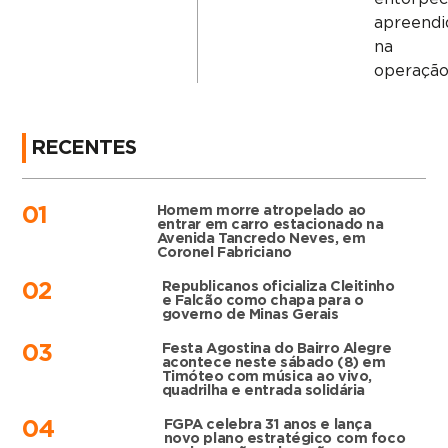
apreendi
na
operação
RECENTES
Homem morre atropelado ao
01
entrar em carro estacionado na
Avenida Tancredo Neves, em
Coronel Fabriciano
Republicanos oficializa Cleitinho
02
e Falcão como chapa para o
governo de Minas Gerais
Festa Agostina do Bairro Alegre
03
acontece neste sábado (8) em
Timóteo com música ao vivo,
quadrilha e entrada solidária
FGPA celebra 31 anos e lança
04
novo plano estratégico com foco