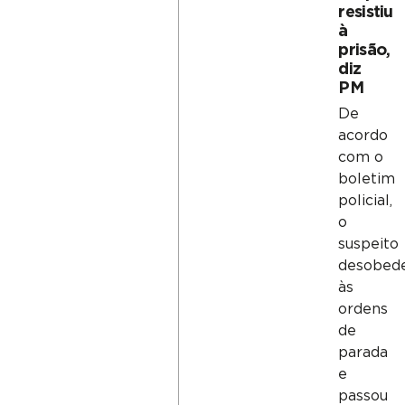
resistiu
à
prisão,
diz
PM
De
acordo
com o
boletim
policial,
o
suspeito
desobed
às
ordens
de
parada
e
passou