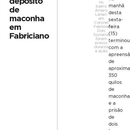
depósito
no
manhã
bairro
de
Amaro
desta
Lanari,
maconha
em
sexta-
Coronel
em
feira
Fabriciano.
Dois
(15)
Fabriciano
homens
foram
terminou
presos
durante
com a
a ação
apreens
de
aproxim
350
quilos
de
maconha
e a
prisão
de
dois