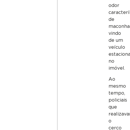
odor
caracterí
de
maconha
vindo
de um
veículo
estacion
no
imóvel.
Ao
mesmo
tempo,
policiais
que
realizav
o
cerco