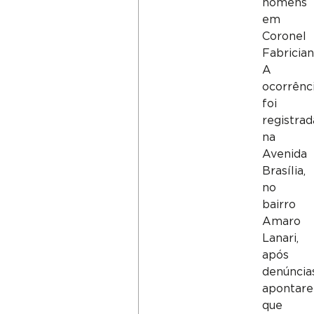
homens
em
Coronel
Fabricia
A
ocorrênc
foi
registrad
na
Avenida
Brasília,
no
bairro
Amaro
Lanari,
após
denúncia
apontar
que