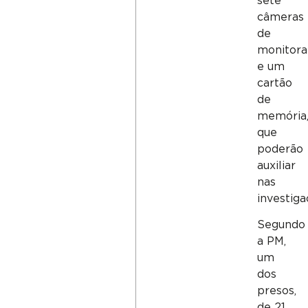
sete
câmeras
de
monitor
e um
cartão
de
memória
que
poderão
auxiliar
nas
investiga
Segundo
a PM,
um
dos
presos,
de 21