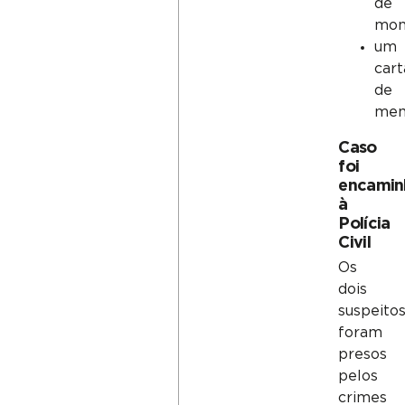
de
mon
um
car
de
mem
Caso
foi
encamin
à
Polícia
Civil
Os
dois
suspeito
foram
presos
pelos
crimes