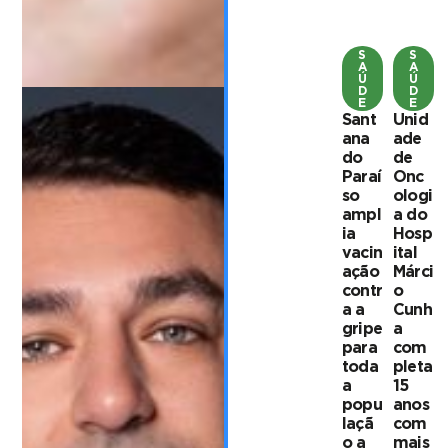
S
S
A
A
Ú
Ú
D
D
E
E
Sant
Unid
ana
ade
do
de
Paraí
Onc
so
ologi
ampl
a do
ia
Hosp
vacin
ital
ação
Márci
contr
o
a a
Cunh
gripe
a
para
com
toda
pleta
a
15
popu
anos
laçã
com
o a
mais