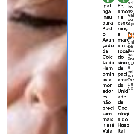
E
E
re
Ipati
Fé,
in
no
nga
amo
Va
inau
r e
do
gura
espe
Aç
Post
ranç
Fab
o
a
0
an
Avan
marc
Un
çado
am o
de
Sa
de
tocar
na
Cole
do
Pr
ta da
sino
CE
e
Hem
de
re
omin
paci
da
as e
ente
Es
De
mor
da
Co
ador
Unid
es
ade
não
de
preci
Onc
sam
ologi
mais
a do
ir até
Hosp
Vala
ital