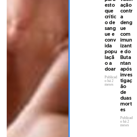
esto
ação
que
contr
crític
a
o de
deng
sang
ue
ue e
com
conv
imun
ida
izant
popu
e do
laçã
Buta
o a
ntan
doar
após
inves
Publicad
tigaç
o há 2
meses
ão
de
duas
mort
es
Publicad
o há 2
meses