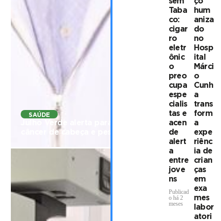
sem
ço
Taba
hum
co:
aniza
cigar
do
ro
no
eletr
Hosp
ônic
ital
o
Márci
preo
o
cupa
Cunh
espe
a
cialis
trans
tas e
form
SAÚDE
Julho Verde alerta para sinais silenciosos do
acen
a
câncer de cabeça e pescoço
de
expe
alert
riênc
a
ia de
entre
crian
jove
ças
ns
em
exa
Publicad
mes
o há 2
meses
labor
atori