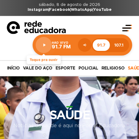
sábado, 8 de agosto de 2026
Instagram
Facebook
WhatsApp
YouTube
AO VIVO
91.7
107.1
91.7 FM
Estação:
91.7
FM
Toque pra ouvir
INÍCIO
VALE DO AÇO
ESPORTE
POLICIAL
RELIGIOSO
SAÚ
SAÚDE
Notícias da saúde é aqui no Portal Educadora.