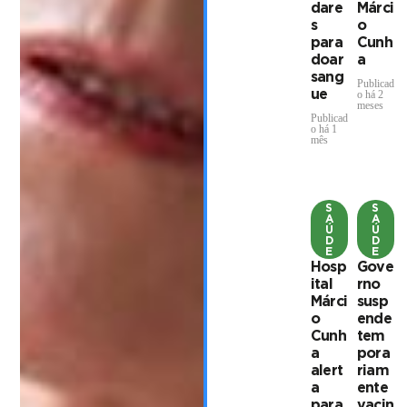
dare
Márci
s
o
para
Cunh
doar
a
sang
Publicad
ue
o há 2
meses
Publicad
o há 1
mês
S
S
A
A
Ú
Ú
D
D
E
E
Hosp
Gove
ital
rno
Márci
susp
o
ende
Cunh
tem
a
pora
alert
riam
a
ente
para
vacin