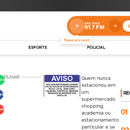
AO VIVO
9
91.7 FM
Estação:
91.7
FM
Toque pra ouvir
ESPORTE
POLICIAL
RTILHAR
Quem nunca
atsApp
estacionou em
um
RE
ebook
supermercado,
shopping,
ail
01
academia ou
estacionamento
particular e se