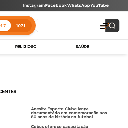
Instagram
Facebook
WhatsApp
YouTube
1.7
107.1
RELIGIOSO
SAÚDE
CENTES
Acesita Esporte Clube lança
documentário em comemoração aos
80 anos de história no futebol
Cebus oferece capacitação