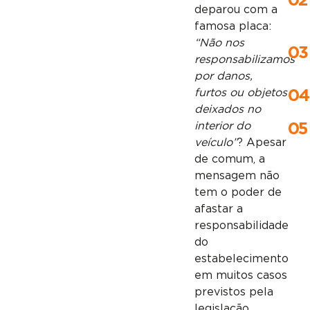
02
deparou com a
famosa placa:
“Não nos
03
responsabilizamos
por danos,
furtos ou objetos
04
deixados no
interior do
05
veículo”
? Apesar
de comum, a
mensagem não
tem o poder de
afastar a
responsabilidade
do
estabelecimento
em muitos casos
previstos pela
legislação