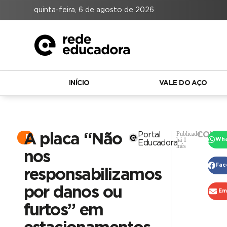
quinta-feira, 6 de agosto de 2026
INÍCIO
VALE DO AÇO
Publicado
Portal
COMPA
A placa “Não
Portal
há 1
Wh
Educadora
mês
nos
Fac
responsabilizamos
por danos ou
Em
furtos” em