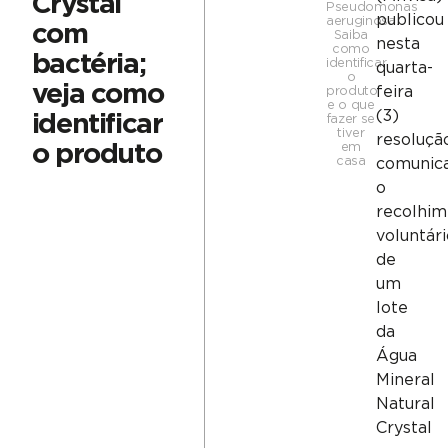
Crystal
Pseudomonas
publicou
aeruginosa.
com
Saiba
nesta
como
bactéria;
identificar
quarta-
o
veja como
feira
produto
e o que
(3)
identificar
fazer se
tiver
resoluçã
o produto
em
casa
comunic
o
recolhim
voluntári
de
um
lote
da
Água
Mineral
Natural
Crystal