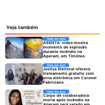
Veja também
Vale do Aço
ASSISTA: vídeo mostra
momento de explosão
durante incêndio na
Aperam, em Timóteo
Vale do Aço
Justiça Eleitoral oferece
treinamento gratuito com
urna eletrônica em Coronel
Fabriciano
Vale do Aço
Corpo de colaboradora
morta após incêndio na
Aperam será velado em