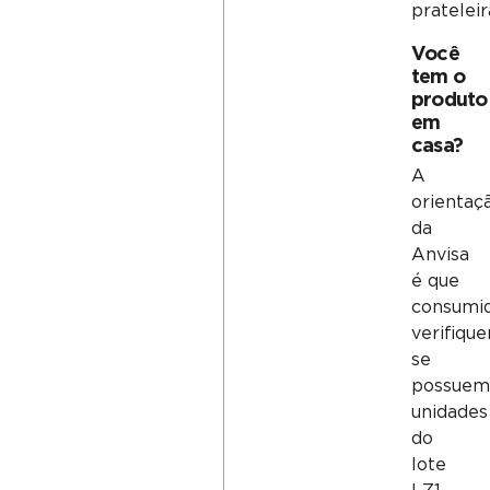
prateleir
Você
tem o
produto
em
casa?
A
orientaç
da
Anvisa
é que
consumi
verifiqu
se
possuem
unidades
do
lote