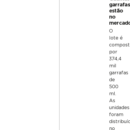
garrafa
estão
no
mercad
O
lote é
compost
por
374,4
mil
garrafas
de
500
ml.
As
unidades
foram
distribuí
no