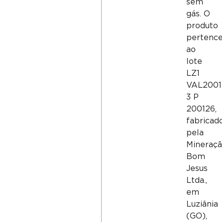
sem
gás. O
produto
pertenc
ao
lote
LZ1
VAL2001
3 P
200126,
fabricad
pela
Mineraç
Bom
Jesus
Ltda.,
em
Luziânia
(GO),