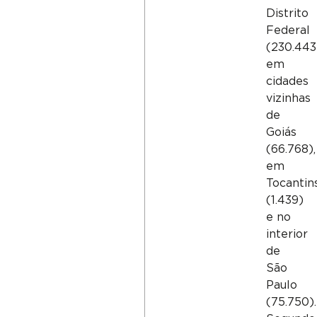
Distrito
Federal
(230.443
em
cidades
vizinhas
de
Goiás
(66.768),
em
Tocantin
(1.439)
e no
interior
de
São
Paulo
(75.750).