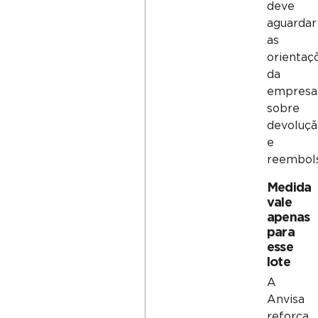
deve
aguardar
as
orientaç
da
empresa
sobre
devoluçã
e
reembols
Medida
vale
apenas
para
esse
lote
A
Anvisa
reforça