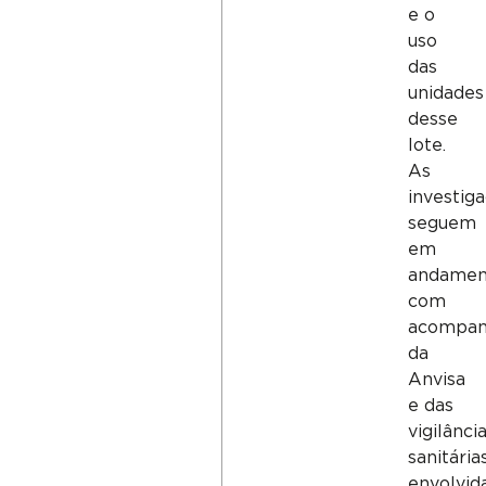
e o
uso
das
unidades
desse
lote.
As
investig
seguem
em
andamen
com
acompa
da
Anvisa
e das
vigilânci
sanitária
envolvida