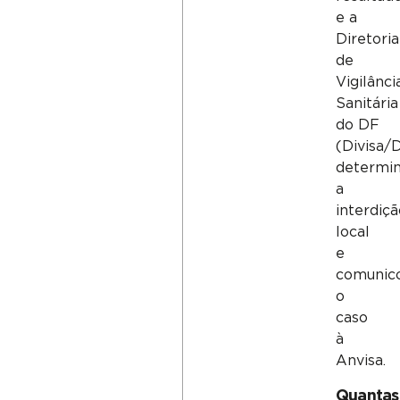
e a
Diretoria
de
Vigilânci
Sanitária
do DF
(Divisa/
determi
a
interdiçã
local
e
comunic
o
caso
à
Anvisa.
Quantas