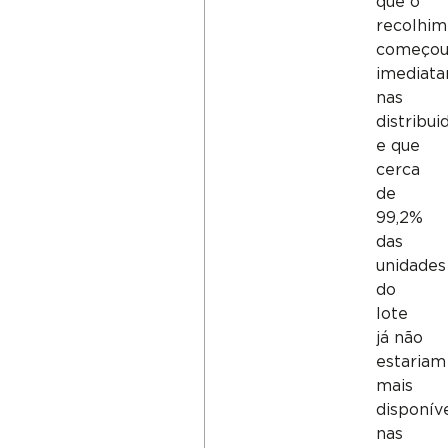
que o
recolhim
começo
imediat
nas
distribui
e que
cerca
de
99,2%
das
unidades
do
lote
já não
estariam
mais
disponív
nas