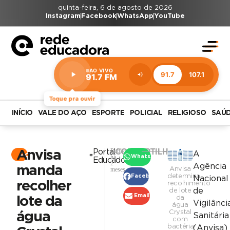
quinta-feira, 6 de agosto de 2026
Instagram
Facebook
WhatsApp
YouTube
AO VIVO
91.7
107.1
91.7 FM
Estação:
91.7
FM
Toque pra ouvir
INÍCIO
VALE DO AÇO
ESPORTE
POLICIAL
RELIGIOSO
SAÚ
Publicado
Portal
COMPARTILHAR
Anvisa
A
Portal
há
WhatsApp
Educadora
2
Agência
manda
meses
Anvisa
determina
Facebook
Nacional
recolher
recolhimento
de
de lote
Email
lote da
da
Vigilânci
água
Crystal
água
Sanitária
com
bactéria
(Anvisa)