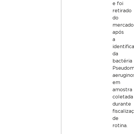
e foi
retirado
do
mercado
após
a
identific
da
bactéria
Pseudom
aerugino
em
amostra
coletada
durante
fiscaliza
de
rotina.