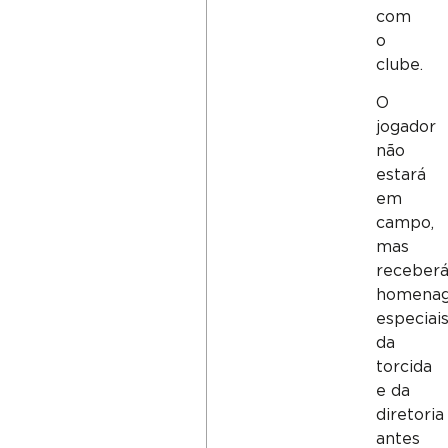
com
o
clube.
O
jogador
não
estará
em
campo,
mas
receber
homena
especiai
da
torcida
e da
diretoria
antes