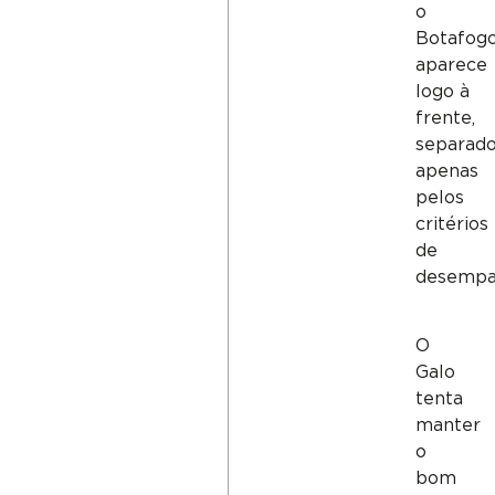
o
Botafog
aparece
logo à
frente,
separad
apenas
pelos
critérios
de
desempa
O
Galo
tenta
manter
o
bom