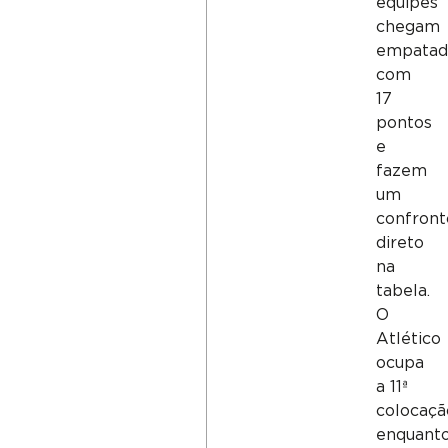
equipes
chegam
empatad
com
17
pontos
e
fazem
um
confront
direto
na
tabela.
O
Atlético
ocupa
a 11ª
colocaçã
enquant