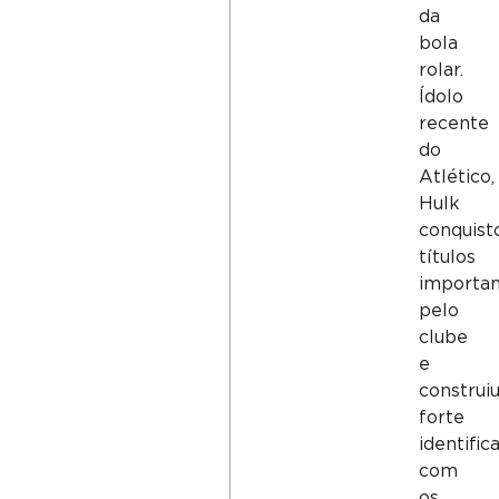
da
bola
rolar.
Ídolo
recente
do
Atlético,
Hulk
conquist
títulos
importa
pelo
clube
e
construi
forte
identific
com
os