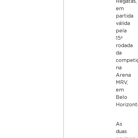
Regatas,
em
partida
válida
pela
15ª
rodada
da
competiç
na
Arena
MRV,
em
Belo
Horizont
As
duas