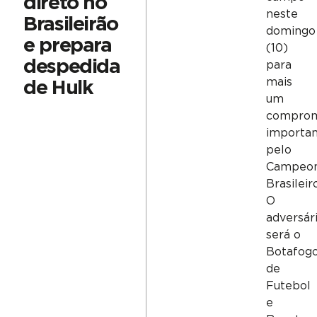
direto no
neste
Brasileirão
domingo
e prepara
(10)
despedida
para
mais
de Hulk
um
comprom
importa
pelo
Campeo
Brasileir
O
adversár
será o
Botafog
de
Futebol
e