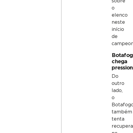
sobre
o
elenco
neste
início
de
campeon
Botafo
chega
pressio
Do
outro
lado,
o
Botafog
também
tenta
recuper