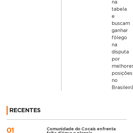
na
tabela
e
buscam
ganhar
fôlego
na
disputa
por
melhore
posições
no
Brasileir
RECENTES
Comunidade do Cocais enfrenta
01