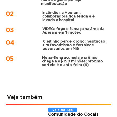
falta d’água e planeja
manifestação
Incêndio na Aperam:
02
colaboradora fica ferida e é
levada a hospital
VÍDEO: fogo e fumaça na área da
03
Aperam em Timóteo
Cleitinho perde o jogo: hesitação
04
tira favoritismo e fortalece
adversários em MG
Mega-Sena acumula e prêmio
05
chega a R$ 150 milhões; próximo
sorteio é quinta-feira (6)
Veja também
Vale do Aço
Comunidade do Cocais