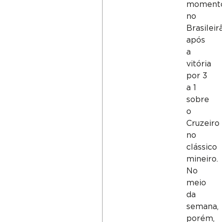
moment
no
Brasileir
após
a
vitória
por 3
a 1
sobre
o
Cruzeiro
no
clássico
mineiro.
No
meio
da
semana,
porém,