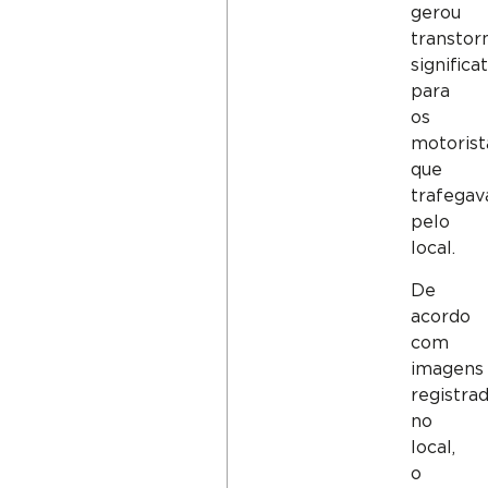
gerou
transtor
significa
para
os
motorist
que
trafega
pelo
local.
De
acordo
com
imagens
registra
no
local,
o