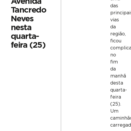
Avenida
das
Tancredo
principai
Neves
vias
nesta
da
região,
quarta-
ficou
feira (25)
complic
no
fim
da
manhã
desta
quarta-
feira
(25).
Um
caminhã
carrega