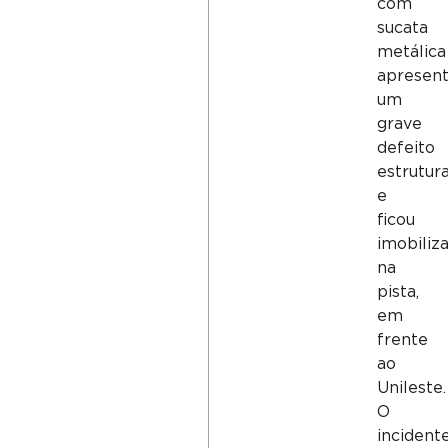
com
sucata
metálica
apresen
um
grave
defeito
estrutura
e
ficou
imobiliz
na
pista,
em
frente
ao
Unileste.
O
incident