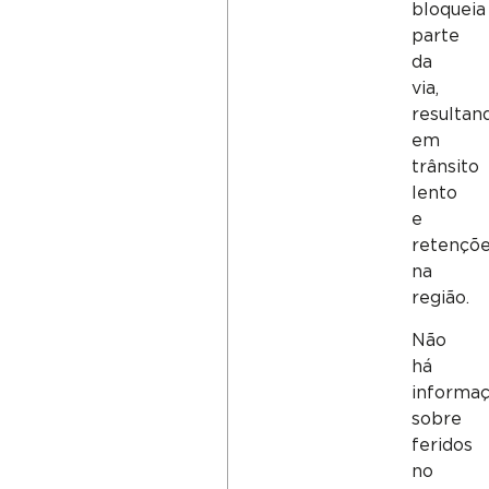
bloqueia
parte
da
via,
resultan
em
trânsito
lento
e
retençõ
na
região.
Não
há
informa
sobre
feridos
no