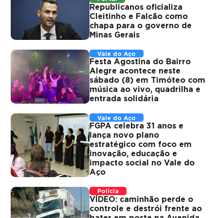
Republicanos oficializa
Cleitinho e Falcão como
chapa para o governo de
Minas Gerais
Vale do Aço
Festa Agostina do Bairro
Alegre acontece neste
sábado (8) em Timóteo com
música ao vivo, quadrilha e
entrada solidária
Vale do Aço
FGPA celebra 31 anos e
lança novo plano
estratégico com foco em
inovação, educação e
impacto social no Vale do
Aço
Polícia
VÍDEO: caminhão perde o
controle e destrói frente ao
bater em poste na Avenida