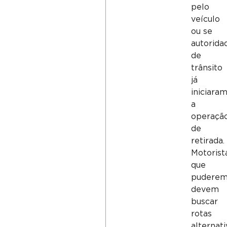
pelo
veículo
ou se
autorida
de
trânsito
já
iniciara
a
operaçã
de
retirada.
Motorist
que
pudere
devem
buscar
rotas
alternati