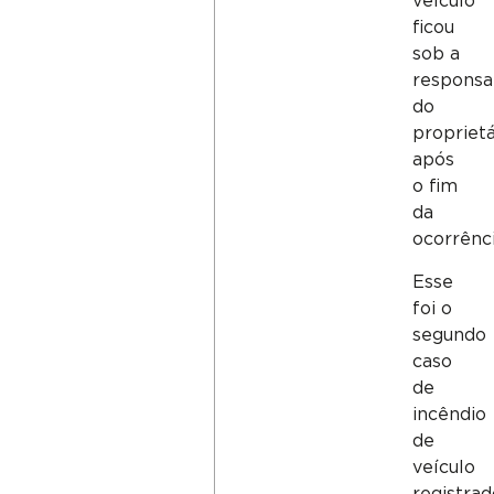
veículo
ficou
sob a
responsa
do
proprietá
após
o fim
da
ocorrênci
Esse
foi o
segundo
caso
de
incêndio
de
veículo
registrad