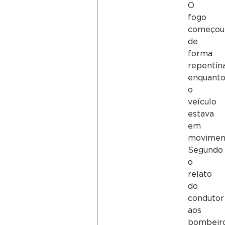
O
fogo
começou
de
forma
repentin
enquant
o
veículo
estava
em
movimen
Segundo
o
relato
do
condutor
aos
bombeiro