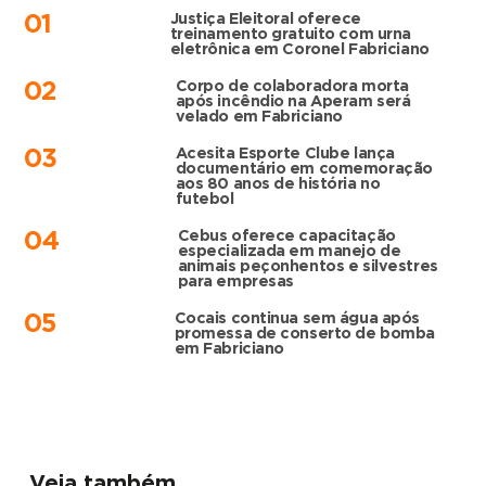
Justiça Eleitoral oferece
01
treinamento gratuito com urna
eletrônica em Coronel Fabriciano
Corpo de colaboradora morta
02
após incêndio na Aperam será
velado em Fabriciano
Acesita Esporte Clube lança
03
documentário em comemoração
aos 80 anos de história no
futebol
Cebus oferece capacitação
04
especializada em manejo de
animais peçonhentos e silvestres
para empresas
Cocais continua sem água após
05
promessa de conserto de bomba
em Fabriciano
Veja também