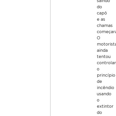
saindo
do
capô
e as
chamas
começar
O
motorist
ainda
tentou
controlar
o
princípio
de
incêndio
usando
o
extintor
do