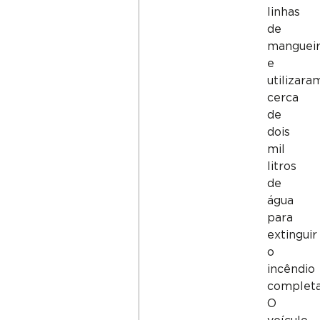
linhas
de
mangueir
e
utilizara
cerca
de
dois
mil
litros
de
água
para
extinguir
o
incêndio
complet
O