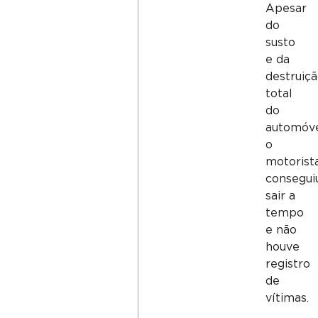
Apesar
do
susto
e da
destruiç
total
do
automóve
o
motorist
consegui
sair a
tempo
e não
houve
registro
de
vítimas.