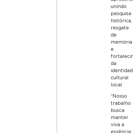
unindo
pesquisa
histórica,
resgate
de
memória
e
fortalec
da
identida
cultural
local.
“Nosso
trabalho
busca
manter
viva a
essência