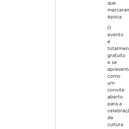
que
marcara
época.
O
evento
é
totalmen
gratuito
e se
apresent
como
um
convite
aberto
para a
celebraç
da
cultura