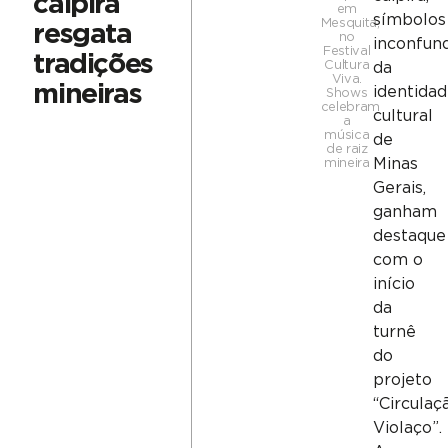
caipira
em
símbolos
Mesquita,
resgata
no
inconfund
Festival
tradições
Cultura
da
Viva.
mineiras
identida
Shows
celebram
cultural
a
música
de
de raiz
Minas
mineira
Gerais,
ganham
destaque
com o
início
da
turnê
do
projeto
“Circulaç
Violaço”.