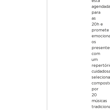
está
agendad
para
as
20h e
promete
emocion
os
presente
com
um
repertóri
cuidados
seleciona
compost
por
20
músicas
tradicion