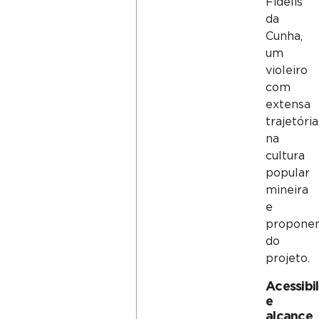
Fidelis
da
Cunha,
um
violeiro
com
extensa
trajetória
na
cultura
popular
mineira
e
propone
do
projeto.
Acessibi
e
alcance