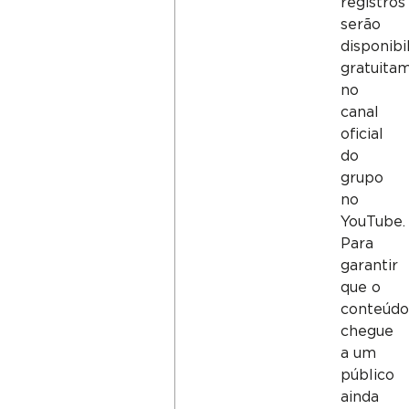
registros
serão
disponibi
gratuita
no
canal
oficial
do
grupo
no
YouTube.
Para
garantir
que o
conteúd
chegue
a um
público
ainda