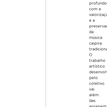
profundo
com a
valorizaç
e a
preserva
da
música
caipira
tradiciona
O
trabalho
artístico
desenvol
pelo
coletivo
vai
além
das
apresent