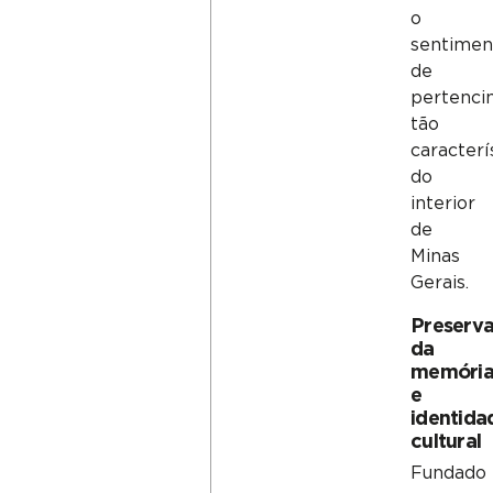
o
sentimen
de
pertenci
tão
caracterí
do
interior
de
Minas
Gerais.
Preserv
da
memóri
e
identida
cultural
Fundado