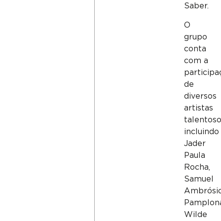
Saber.
O
grupo
conta
com a
participa
de
diversos
artistas
talentoso
incluindo
Jader
Paula
Rocha,
Samuel
Ambrósi
Pamplona
Wilde