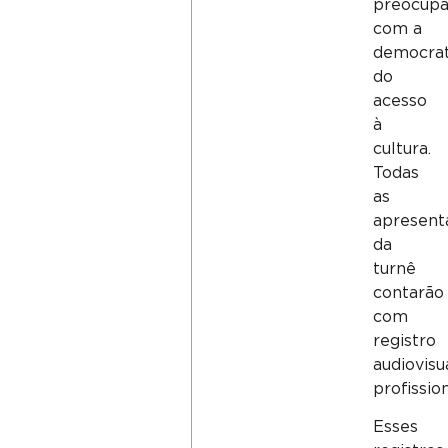
preocup
com a
democrat
do
acesso
à
cultura.
Todas
as
apresent
da
turnê
contarão
com
registro
audiovisu
profission
Esses