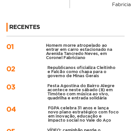
Fabricia
RECENTES
Homem morre atropelado ao
01
entrar em carro estacionado na
Avenida Tancredo Neves, em
Coronel Fabriciano
Republicanos oficializa Cleitinho
02
e Falcão como chapa para o
governo de Minas Gerais
Festa Agostina do Bairro Alegre
03
acontece neste sábado (8) em
Timóteo com música ao vivo,
quadrilha e entrada solidária
FGPA celebra 31 anos e lança
04
novo plano estratégico com foco
em inovação, educação e
impacto social no Vale do Aço
VÍDEO: caminhão perde o