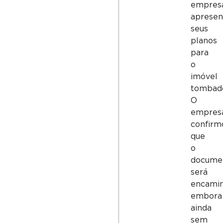
empres
apresen
seus
planos
para
o
imóvel
tombad
O
empresá
confirm
que
o
docume
será
encamin
embora
ainda
sem