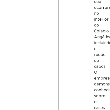
que
ocorre
no
interior
do
Colégio
Angélic
incluind
o
roubo
de
cabos.
O
empresá
demons
conhec
sobre
os
casos,