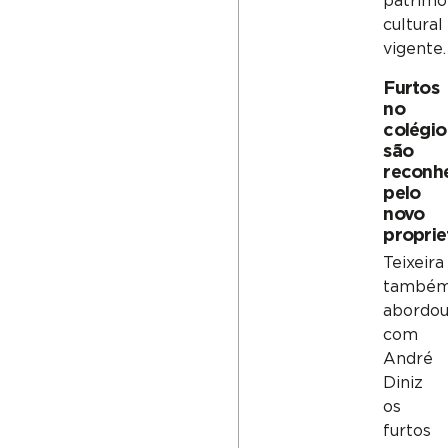
patrimô
cultural
vigente.
Furtos
no
colégio
são
reconh
pelo
novo
proprie
Teixeira
també
abordo
com
André
Diniz
os
furtos