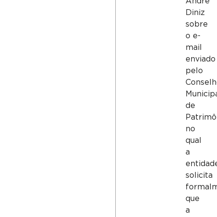
André
Diniz
sobre
o e-
mail
enviado
pelo
Consel
Municip
de
Patrimô
no
qual
a
entidad
solicita
formal
que
a