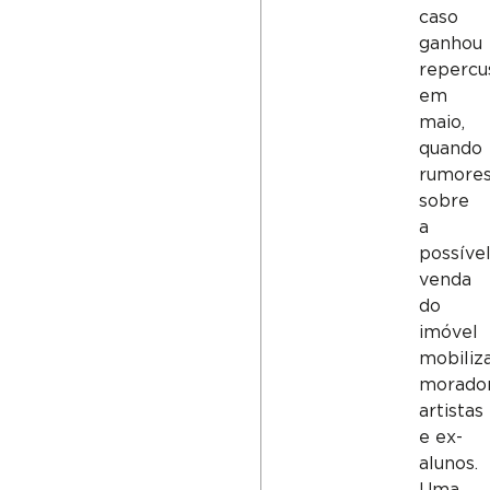
caso
ganhou
repercu
em
maio,
quando
rumore
sobre
a
possíve
venda
do
imóvel
mobiliz
morador
artistas
e ex-
alunos.