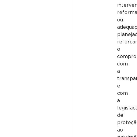
interve
reform
ou
adequa
planejad
reforça
o
compro
com
a
transpa
e
com
a
legislaç
de
proteçã
ao