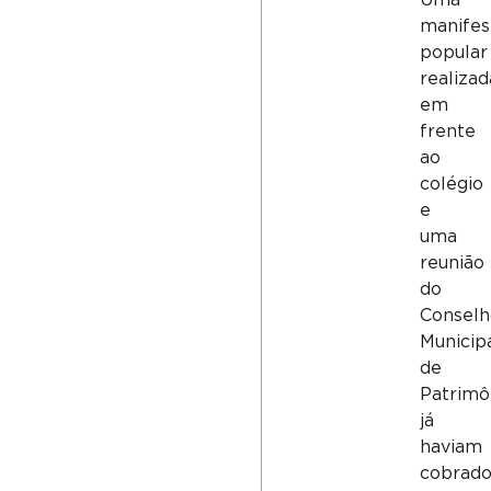
Uma
manifes
popular
realizad
em
frente
ao
colégio
e
uma
reunião
do
Consel
Municip
de
Patrimô
já
haviam
cobrad