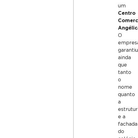
um
Centro
Comerc
Angélic
O
empresá
garanti
ainda
que
tanto
o
nome
quanto
a
estrutu
e a
fachada
do