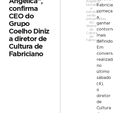
Angélica”,
Angélica";
Fabricia
fachada
confirma
e
começa
estrutura
CEO do
serão
a
preservadas,
Grupo
diz
ganhar
diretor
contorn
de
Coelho Diniz
Cultura
mais
de
a diretor de
Fabriciano
definido
Cultura de
Em
Fabriciano
convers
realizad
no
último
sábado
(4),
o
diretor
de
Cultura