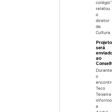
colégio”
relatou
o
diretor
de
Cultura.
Projeto
será
enviad
ao
Consel
Durant
o
encontr
Teco
Teixeira
informo
a