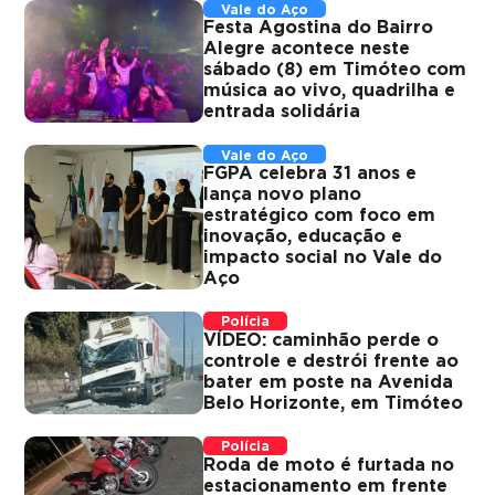
Vale do Aço
Festa Agostina do Bairro
Alegre acontece neste
sábado (8) em Timóteo com
música ao vivo, quadrilha e
entrada solidária
Vale do Aço
FGPA celebra 31 anos e
lança novo plano
estratégico com foco em
inovação, educação e
impacto social no Vale do
Aço
Polícia
VÍDEO: caminhão perde o
controle e destrói frente ao
bater em poste na Avenida
Belo Horizonte, em Timóteo
Polícia
Roda de moto é furtada no
estacionamento em frente