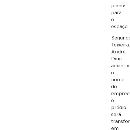
planos
para
o
espaço.
Segund
Teixeira,
André
Diniz
adianto
o
nome
do
empree
o
prédio
será
transfo
em