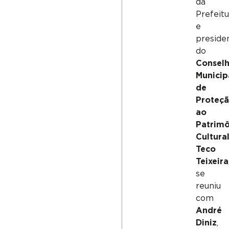
da
Prefeit
e
preside
do
Consel
Municip
de
Proteç
ao
Patrim
Cultura
Teco
Teixeira
se
reuniu
com
André
Diniz
,