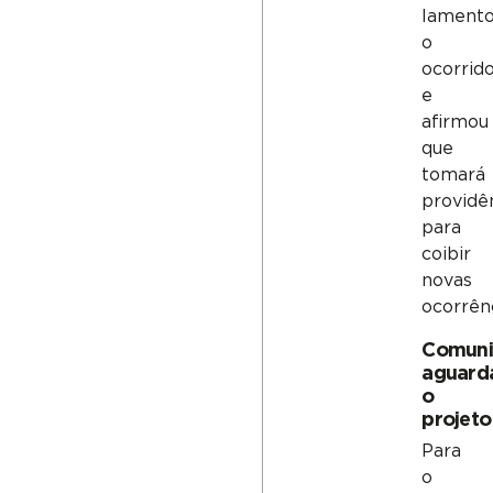
lament
o
ocorrid
e
afirmou
que
tomará
providê
para
coibir
novas
ocorrênc
Comuni
aguard
o
projeto
Para
o