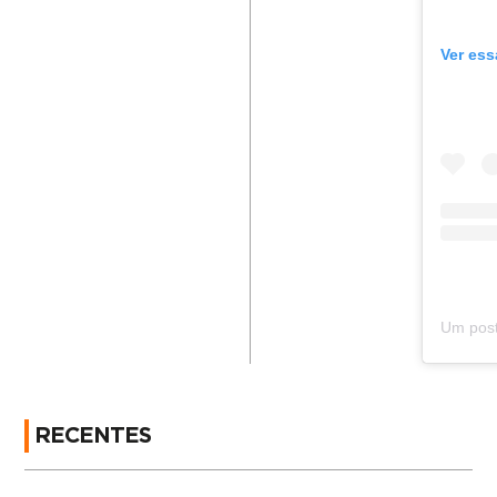
Ver ess
RECENTES