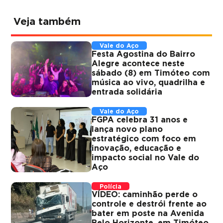
Veja também
Vale do Aço
Festa Agostina do Bairro
Alegre acontece neste
sábado (8) em Timóteo com
música ao vivo, quadrilha e
entrada solidária
Vale do Aço
FGPA celebra 31 anos e
lança novo plano
estratégico com foco em
inovação, educação e
impacto social no Vale do
Aço
Polícia
VÍDEO: caminhão perde o
controle e destrói frente ao
bater em poste na Avenida