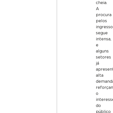
cheia.
A
procura
pelos
ingresso
segue
intensa,
e
alguns
setores
já
aprese
alta
demanda
reforça
o
interess
do
público