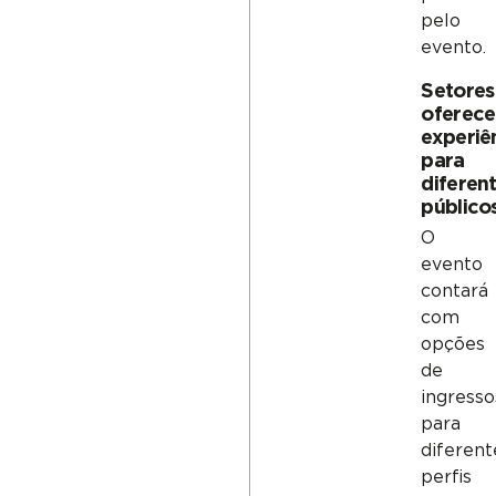
pelo
evento.
Setores
oferec
experiê
para
diferen
público
O
evento
contará
com
opções
de
ingresso
para
diferent
perfis