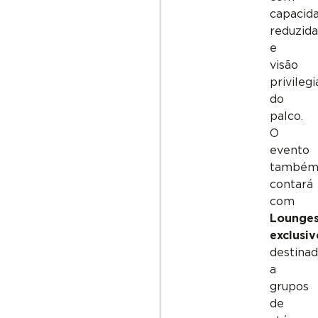
capacid
reduzid
e
visão
privileg
do
palco.
O
evento
també
contará
com
Lounge
exclusiv
destina
a
grupos
de