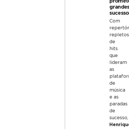
promet
grande
sucesso
Com
repertór
repleto
de
hits
que
lideram
as
platafo
de
música
e as
paradas
de
sucesso,
Henriqu