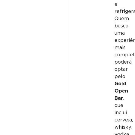
e
refriger
Quem
busca
uma
experiê
mais
complet
poderá
optar
pelo
Gold
Open
Bar
,
que
inclui
cerveja,
whisky,
vodka,