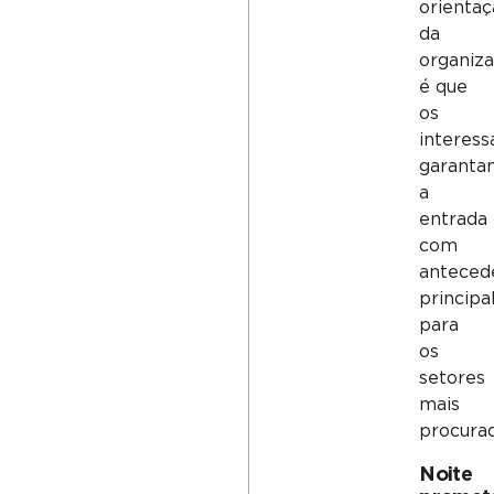
orienta
da
organiz
é que
os
interess
garanta
a
entrada
com
anteced
princip
para
os
setores
mais
procura
Noite