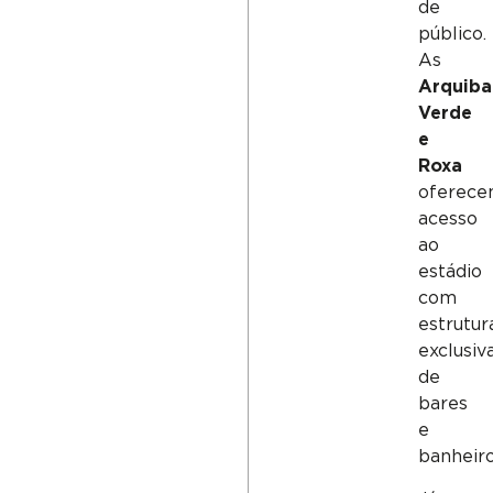
de
público.
As
Arquiba
Verde
e
Roxa
oferec
acesso
ao
estádio
com
estrutur
exclusiv
de
bares
e
banheiro