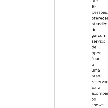
até
10
pessoas,
oferece
atendim
de
garçom,
serviço
de
open
food
e
uma
área
reserva
para
acompa
os
shows.