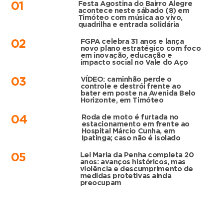
Festa Agostina do Bairro Alegre
01
acontece neste sábado (8) em
Timóteo com música ao vivo,
quadrilha e entrada solidária
FGPA celebra 31 anos e lança
02
novo plano estratégico com foco
em inovação, educação e
impacto social no Vale do Aço
VÍDEO: caminhão perde o
03
controle e destrói frente ao
bater em poste na Avenida Belo
Horizonte, em Timóteo
Roda de moto é furtada no
04
estacionamento em frente ao
Hospital Márcio Cunha, em
Ipatinga; caso não é isolado
Lei Maria da Penha completa 20
05
anos: avanços históricos, mas
violência e descumprimento de
medidas protetivas ainda
preocupam