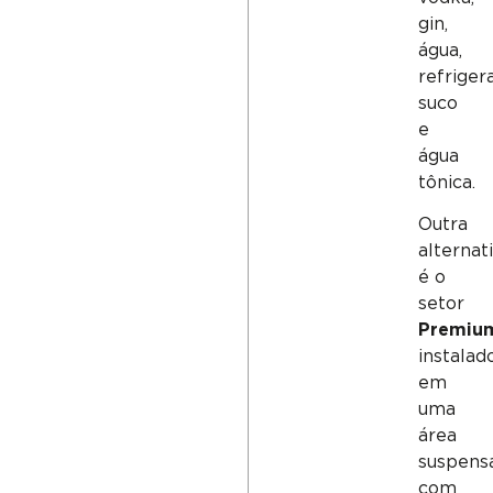
gin,
água,
refriger
suco
e
água
tônica.
Outra
alternat
é o
setor
Premiu
instalad
em
uma
área
suspensa
com