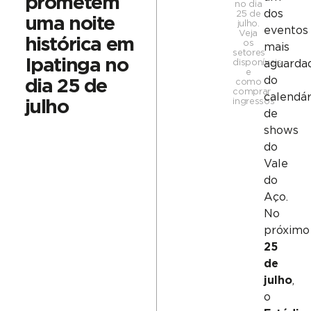
prometem
no dia
dos
25 de
uma noite
julho.
eventos
Veja
histórica em
os
mais
setores
Ipatinga no
disponíveis
aguarda
e
do
dia 25 de
como
comprar
calendár
ingressos
julho
de
shows
do
Vale
do
Aço.
No
próximo
25
de
julho
,
o