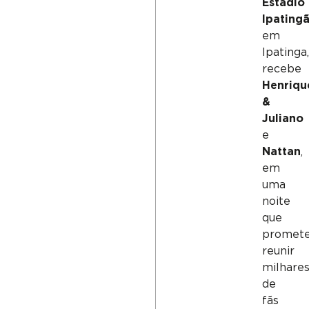
Estádio
Ipating
em
Ipatinga
recebe
Henriqu
&
Juliano
e
Nattan
,
em
uma
noite
que
promet
reunir
milhare
de
fãs