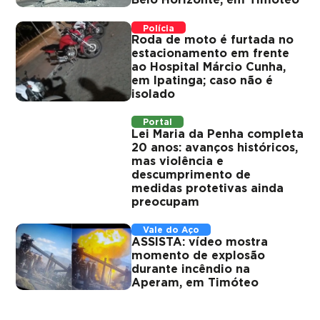
Belo Horizonte, em Timóteo
Polícia
Roda de moto é furtada no
estacionamento em frente
ao Hospital Márcio Cunha,
em Ipatinga; caso não é
isolado
Portal
Lei Maria da Penha completa
20 anos: avanços históricos,
mas violência e
descumprimento de
medidas protetivas ainda
preocupam
Vale do Aço
ASSISTA: vídeo mostra
momento de explosão
durante incêndio na
Aperam, em Timóteo