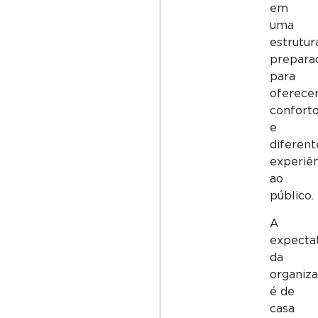
em
uma
estrutur
prepara
para
oferece
confort
e
diferent
experiên
ao
público.
A
expecta
da
organiz
é de
casa