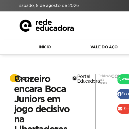
sábado, 8 de agosto de 2026
INÍCIO
VALE DO AÇO
Publicado
Portal
COMPA
Cruzeiro
Esporte
há 3
Wha
Educadora
meses
encara Boca
Fac
Juniors em
jogo decisivo
Ema
na