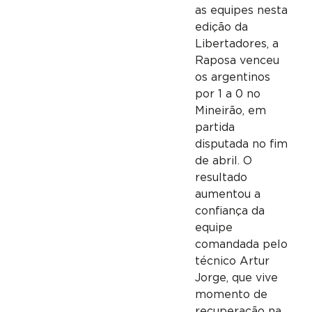
as equipes nesta
edição da
Libertadores, a
Raposa venceu
os argentinos
por 1 a 0 no
Mineirão, em
partida
disputada no fim
de abril. O
resultado
aumentou a
confiança da
equipe
comandada pelo
técnico Artur
Jorge, que vive
momento de
recuperação na