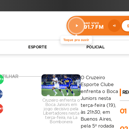
AO VIVO
9
91.7 FM
Estação:
91.7
FM
Toque pra ouvir
ESPORTE
POLICIAL
RTILHAR
O
Cruzeiro
tsApp
Esporte Clube
enfrenta o
Boca
RE
ebook
Juniors
nesta
Cruzeiro enfrenta o
Boca Juniors em
terça-feira (19),
jogo decisivo pela
il
01
às 21h30, em
Libertadores nesta
terça-feira, na La
Buenos Aires,
Bombonera
pela 5ª rodada