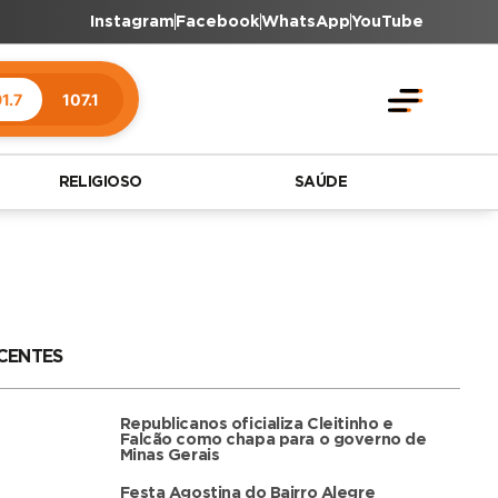
Instagram
Facebook
WhatsApp
YouTube
1.7
107.1
RELIGIOSO
SAÚDE
CENTES
Republicanos oficializa Cleitinho e
Falcão como chapa para o governo de
Minas Gerais
Festa Agostina do Bairro Alegre