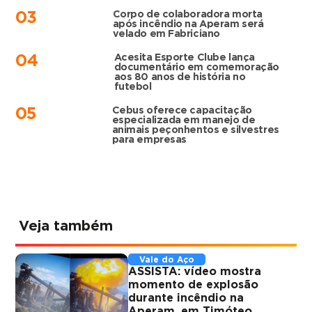
Corpo de colaboradora morta
03
após incêndio na Aperam será
velado em Fabriciano
Acesita Esporte Clube lança
04
documentário em comemoração
aos 80 anos de história no
futebol
Cebus oferece capacitação
05
especializada em manejo de
animais peçonhentos e silvestres
para empresas
Veja também
Vale do Aço
ASSISTA: vídeo mostra
momento de explosão
durante incêndio na
Aperam, em Timóteo