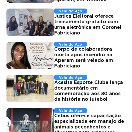
Vale do Aço
Justiça Eleitoral oferece
treinamento gratuito com
urna eletrônica em Coronel
Fabriciano
Vale do Aço
Corpo de colaboradora
morta após incêndio na
Aperam será velado em
Fabriciano
Vale do Aço
Acesita Esporte Clube lança
documentário em
comemoração aos 80 anos
de história no futebol
Vale do Aço
Cebus oferece capacitação
especializada em manejo de
animais peçonhentos e