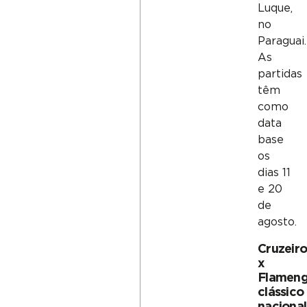
Luque,
no
Paraguai.
As
partidas
têm
como
data
base
os
dias 11
e 20
de
agosto.
Cruzeir
x
Flameng
clássico