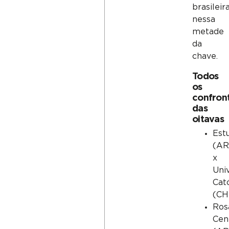
brasileir
nessa
metade
da
chave.
Todos
os
confron
das
oitavas
Est
(AR
x
Uni
Cató
(CH
Ros
Cen