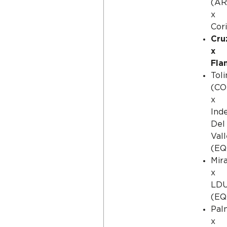
(AR
x
Cor
Cru
x
Fla
Tol
(CO
x
Ind
Del
Vall
(EQ
Mir
x
LD
(EQ
Pal
x