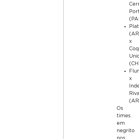
Cer
Por
(PA
Pla
(AR
x
Coq
Uni
(CH
Flu
x
Ind
Riv
(AR
Os
times
em
negrito
nos