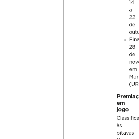
14
a
22
de
out
Fina
28
de
nov
em
Mon
(UR
Premiaç
em
jogo
Classific
às
oitavas