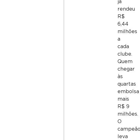
já
rendeu
R$
6,44
milhões
a
cada
clube.
Quem
chegar
às
quartas
embolsa
mais
R$ 9
milhões.
O
campeã
leva