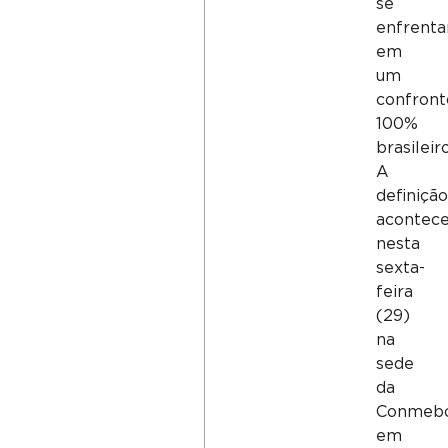
se
enfrent
em
um
confront
100%
brasileiro
A
definição
acontec
nesta
sexta-
feira
(29)
na
sede
da
Conmeb
em