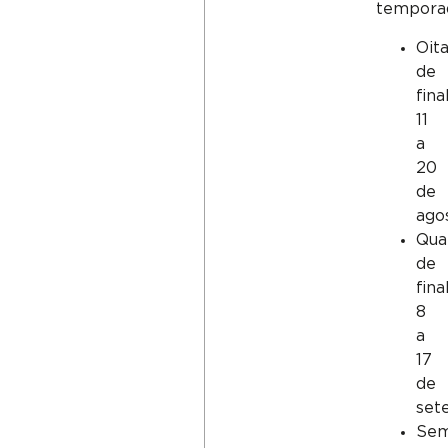
tempora
Oit
de
final
11
a
20
de
ago
Qua
de
final
8
a
17
de
set
Semi