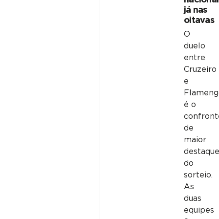
nacional
já nas
oitavas
O
duelo
entre
Cruzeiro
e
Flameng
é o
confront
de
maior
destaqu
do
sorteio.
As
duas
equipes