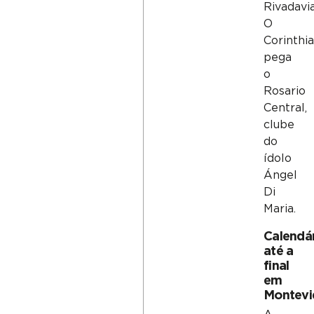
Rivadavia
O
Corinthi
pega
o
Rosario
Central,
clube
do
ídolo
Ángel
Di
Maria.
Calendá
até a
final
em
Montevi