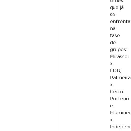
times
que já
se
enfrent
na
fase
de
grupos:
Mirassol
x
LDU,
Palmeira
x
Cerro
Porteño
e
Flumine
x
Independ