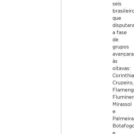
seis
brasileir
que
disputar
a fase
de
grupos
avançar
às
oitavas:
Corinthia
Cruzeiro,
Flameng
Fluminen
Mirassol
e
Palmeira
Botafog
e