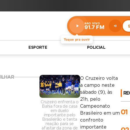
AO VIVO
9
91.7 FM
Estação:
91.7
FM
Toque pra ouvir
ESPORTE
POLICIAL
ILHAR
O Cruzeiro volta
App
a campo neste
sábado (9), às
RE
ook
21h, pelo
Cruzeiro enfrenta o
Campeonato
Bahia fora de casa
em duelo
01
Brasileiro em um
importante pelo
Brasileirão e tenta
confronto
reação para se
importante
afastar da zona de