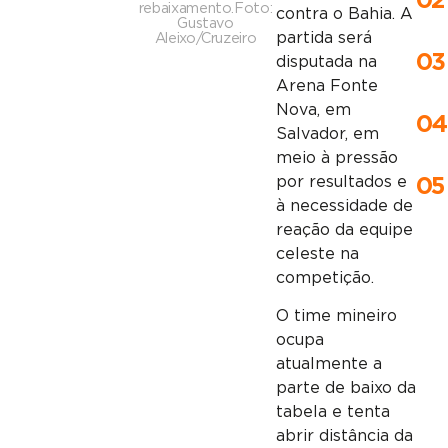
02
rebaixamento.Foto:
contra o Bahia. A
Gustavo
partida será
Aleixo/Cruzeiro
03
disputada na
Arena Fonte
Nova, em
04
Salvador, em
meio à pressão
por resultados e
05
à necessidade de
reação da equipe
celeste na
competição.
O time mineiro
ocupa
atualmente a
parte de baixo da
tabela e tenta
abrir distância da