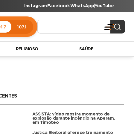
Instagram
Facebook
WhatsApp
YouTube
1.7
107.1
RELIGIOSO
SAÚDE
CENTES
ASSISTA: vídeo mostra momento de
explosão durante incêndio na Aperam,
em Timóteo
Justiça Eleitoral oferece treinamento