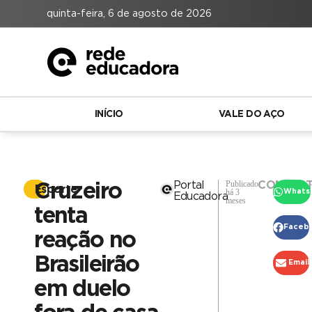
quinta-feira, 6 de agosto de 2026
INÍCIO
VALE DO AÇO
Publicado
Portal
COMPART
Cruzeiro
Esporte
há 3
Whats
Educadora
meses
tenta
Faceb
reação no
Brasileirão
Email
em duelo