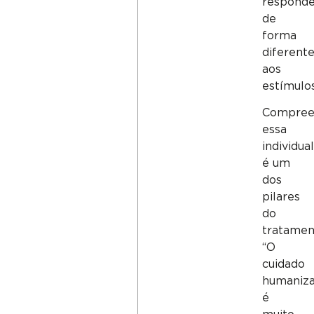
respond
de
forma
diferent
aos
estímulos
Compree
essa
individua
é um
dos
pilares
do
tratamen
“O
cuidado
humaniz
é