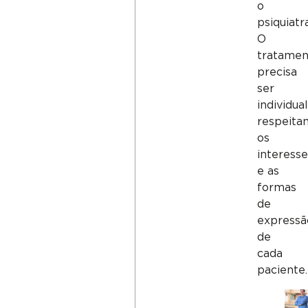
o
psiquiatra
O
tratamen
precisa
ser
individua
respeita
os
interesse
e as
formas
de
expressã
de
cada
paciente.