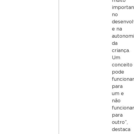
muito
importan
no
desenvol
e na
autonom
da
criança.
Um
conceito
pode
funciona
para
um e
não
funciona
para
outro”,
destaca