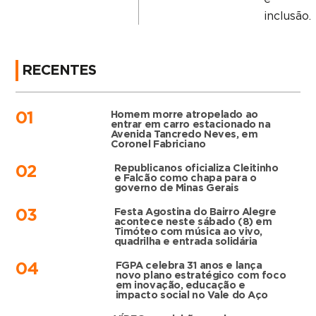
inclusão.
RECENTES
Homem morre atropelado ao
01
entrar em carro estacionado na
Avenida Tancredo Neves, em
Coronel Fabriciano
Republicanos oficializa Cleitinho
02
e Falcão como chapa para o
governo de Minas Gerais
Festa Agostina do Bairro Alegre
03
acontece neste sábado (8) em
Timóteo com música ao vivo,
quadrilha e entrada solidária
FGPA celebra 31 anos e lança
04
novo plano estratégico com foco
em inovação, educação e
impacto social no Vale do Aço