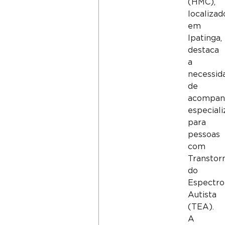
(HMC),
localizad
em
Ipatinga,
destaca
a
necessid
de
acompan
especial
para
pessoas
com
Transtor
do
Espectro
Autista
(TEA).
A