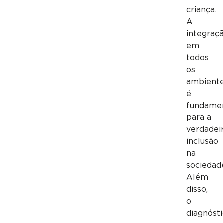
criança.
A
integraç
em
todos
os
ambient
é
fundame
para a
verdadei
inclusão
na
sociedad
Além
disso,
o
diagnóst