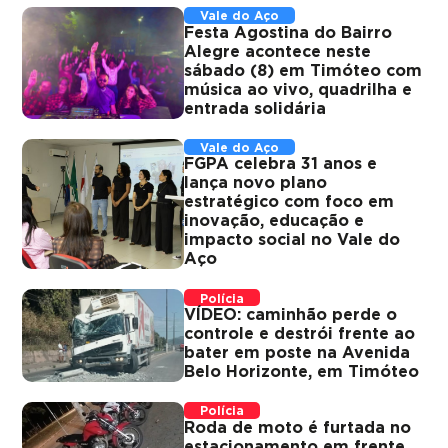
Vale do Aço
Festa Agostina do Bairro
Alegre acontece neste
sábado (8) em Timóteo com
música ao vivo, quadrilha e
entrada solidária
Vale do Aço
FGPA celebra 31 anos e
lança novo plano
estratégico com foco em
inovação, educação e
impacto social no Vale do
Aço
Polícia
VÍDEO: caminhão perde o
controle e destrói frente ao
bater em poste na Avenida
Belo Horizonte, em Timóteo
Polícia
Roda de moto é furtada no
estacionamento em frente