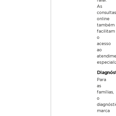
falar.
As
consulta
online
também
facilitam
o
acesso
ao
atendim
especiali
Diagnós
Para
as
famílias,
o
diagnóst
marca