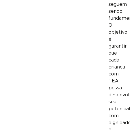
seguem
sendo
fundamen
O
objetivo
é
garantir
que
cada
criança
com
TEA
possa
desenvol
seu
potencia
com
dignidad
e