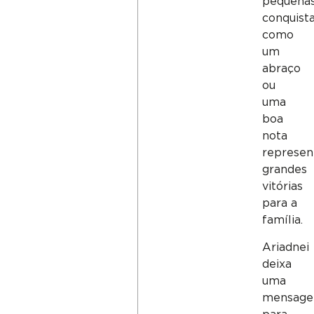
pequena
conquist
como
um
abraço
ou
uma
boa
nota
represe
grandes
vitórias
para a
família.
Ariadnei
deixa
uma
mensag