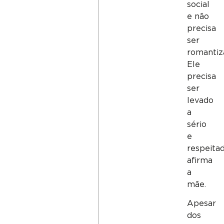
social
e não
precisa
ser
romantiz
Ele
precisa
ser
levado
a
sério
e
respeitad
afirma
a
mãe.
Apesar
dos