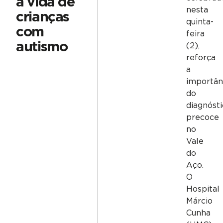
a vida de
nesta
crianças
quinta-
com
feira
autismo
(2),
reforça
a
importân
do
diagnóst
precoce
no
Vale
do
Aço.
O
Hospital
Márcio
Cunha