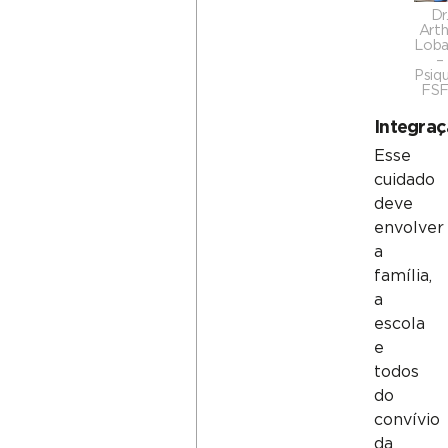
Dr
Arth
Lob
–
Psiqu
FS
Integra
Esse
cuidado
deve
envolver
a
família,
a
escola
e
todos
do
convívio
da