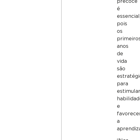
precoce
é
essencial
pois
os
primeiro
anos
de
vida
são
estratég
para
estimula
habilidad
e
favorece
a
aprendiz