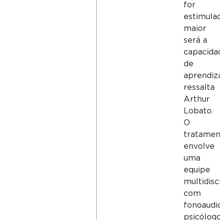
for
estimulad
maior
será a
capacida
de
aprendiz
ressalta
Arthur
Lobato.
O
tratamen
envolve
uma
equipe
multidisci
com
fonoaudi
psicólog