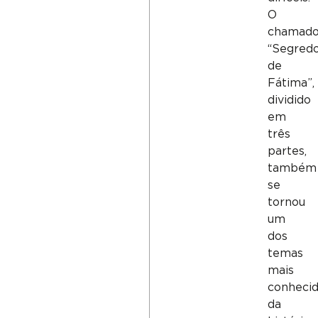
O
chamad
“Segred
de
Fátima”,
dividido
em
três
partes,
também
se
tornou
um
dos
temas
mais
conheci
da