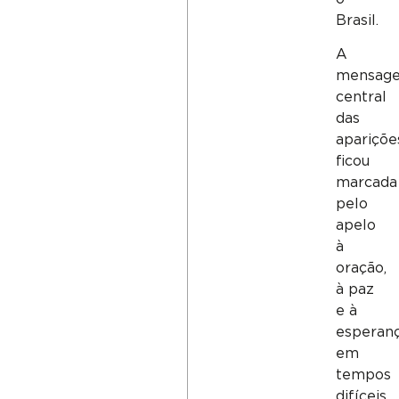
Brasil.
A
mensag
central
das
apariçõe
ficou
marcada
pelo
apelo
à
oração,
à paz
e à
esperan
em
tempos
difíceis.