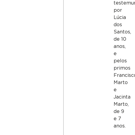
testemu
por
Lúcia
dos
Santos
,
de 10
anos,
e
pelos
primos
Francisc
Marto
e
Jacinta
Marto
,
de 9
e 7
anos.