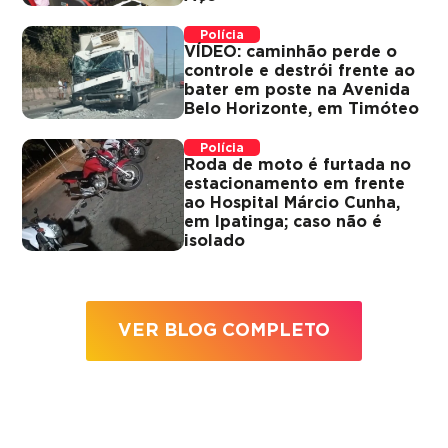
Polícia
VÍDEO: caminhão perde o
controle e destrói frente ao
bater em poste na Avenida
Belo Horizonte, em Timóteo
Polícia
Roda de moto é furtada no
estacionamento em frente
ao Hospital Márcio Cunha,
em Ipatinga; caso não é
isolado
VER BLOG COMPLETO