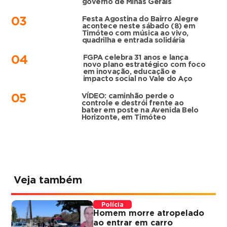
governo de Minas Gerais
Festa Agostina do Bairro Alegre
03
acontece neste sábado (8) em
Timóteo com música ao vivo,
quadrilha e entrada solidária
FGPA celebra 31 anos e lança
04
novo plano estratégico com foco
em inovação, educação e
impacto social no Vale do Aço
VÍDEO: caminhão perde o
05
controle e destrói frente ao
bater em poste na Avenida Belo
Horizonte, em Timóteo
Veja também
Polícia
Homem morre atropelado
ao entrar em carro