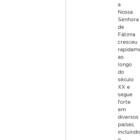
a
Nossa
Senhora
de
Fátima
cresceu
rapidam
ao
longo
do
século
XX e
segue
forte
em
diversos
países,
incluind
o