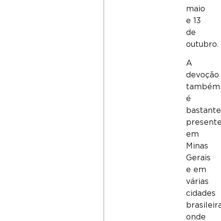
maio
e 13
de
outubro.
A
devoção
também
é
bastant
present
em
Minas
Gerais
e em
várias
cidades
brasileira
onde