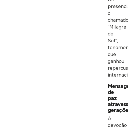
presenc
o
chamad
“Milagre
do
Sol”,
fenôme
que
ganhou
repercu
internaci
Mensag
de
paz
atraves
geraçõe
A
devoção