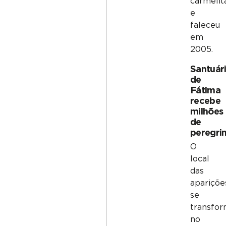
carmelit
e
faleceu
em
2005.
Santuár
de
Fátima
recebe
milhões
de
peregri
O
local
das
apariçõe
se
transfo
no