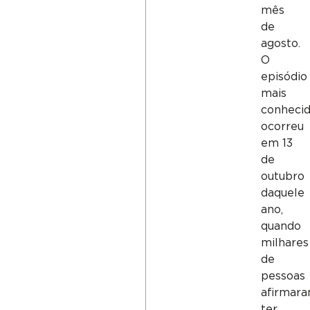
mês
de
agosto.
O
episódio
mais
conheci
ocorreu
em 13
de
outubro
daquele
ano,
quando
milhares
de
pessoas
afirmar
ter