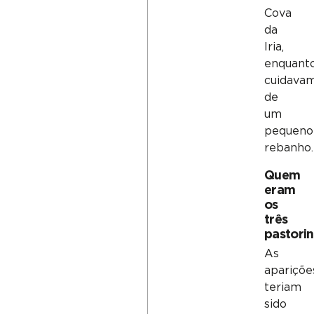
Cova
da
Iria,
enquant
cuidava
de
um
pequeno
rebanho.
Quem
eram
os
três
pastori
As
apariçõe
teriam
sido