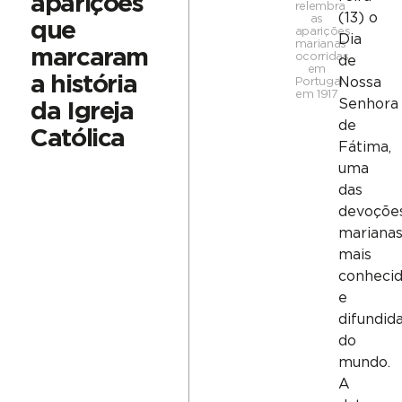
aparições
relembra
(13) o
as
que
aparições
Dia
marianas
marcaram
ocorridas
de
em
a história
Nossa
Portugal
em 1917
Senhora
da Igreja
de
Católica
Fátima
,
uma
das
devoçõe
mariana
mais
conheci
e
difundid
do
mundo.
A