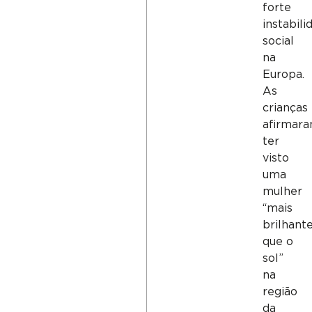
forte
instabili
social
na
Europa.
As
crianças
afirmar
ter
visto
uma
mulher
“mais
brilhant
que o
sol”
na
região
da