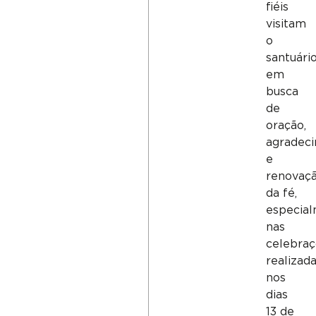
fiéis
visitam
o
santuári
em
busca
de
oração,
agradec
e
renovaç
da fé,
especia
nas
celebra
realizad
nos
dias
13 de