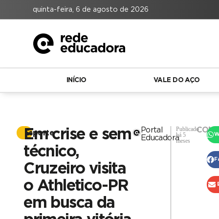
quinta-feira, 6 de agosto de 2026
INÍCIO
VALE DO AÇO
Publicado
Portal
COMP
Em crise e sem
Esporte
há 5
W
Educadora
meses
técnico,
F
Cruzeiro visita
o Athletico-PR
em busca da