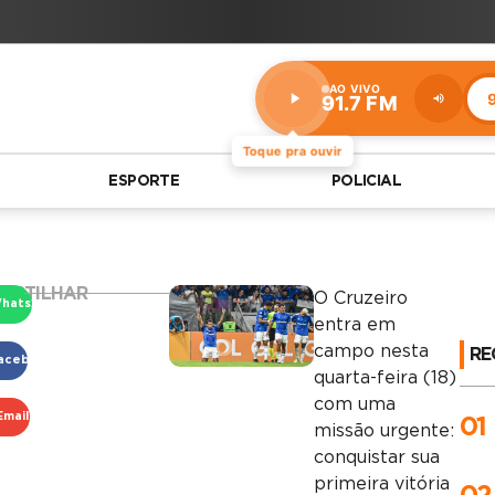
AO VIVO
9
91.7 FM
Estação:
91.7
FM
Toque pra ouvir
ESPORTE
POLICIAL
ARTILHAR
O Cruzeiro
hatsApp
entra em
campo nesta
RE
acebook
quarta-feira (18)
com uma
Email
01
missão urgente:
conquistar sua
primeira vitória