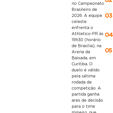
02
no Campeonato
Brasileiro de
03
2026. A equipe
celeste
enfrenta o
Athletico-PR às
04
19h30 (horário
de Brasília), na
05
Arena da
Baixada, em
Curitiba. O
duelo é válido
pela sétima
rodada da
competição. A
partida ganha
ares de decisão
para o time
mineiro, que