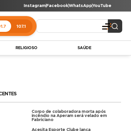
Instagram
Facebook
WhatsApp
YouTube
1.7
107.1
RELIGIOSO
SAÚDE
CENTES
Corpo de colaboradora morta após
incêndio na Aperam será velado em
Fabriciano
Acesita Esporte Clube lança