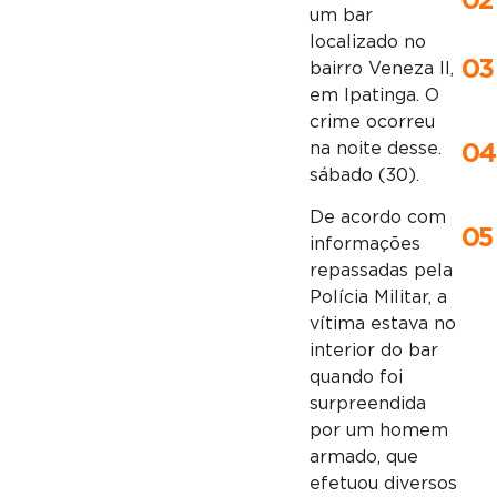
02
um bar
localizado no
03
bairro Veneza II,
em Ipatinga. O
crime ocorreu
na noite desse.
04
sábado (30).
De acordo com
05
informações
repassadas pela
Polícia Militar, a
vítima estava no
interior do bar
quando foi
surpreendida
por um homem
armado, que
efetuou diversos