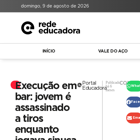
domingo, 9 de agosto de 2026
INÍCIO
VALE DO AÇO
Publicado
Portal
COMPAR
Execução em
Polícia
há 6
Wha
Educadora
meses
bar: jovem é
Fac
assassinado
a tiros
Ema
enquanto