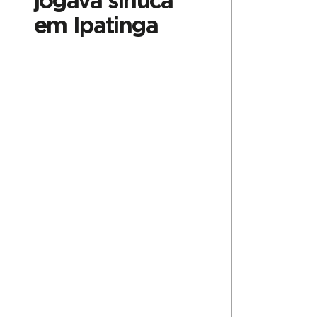
jogava sinuca
em Ipatinga