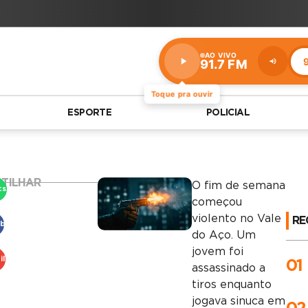
AO VIVO
9
91.7 FM
Estação:
91.7
FM
Toque pra ouvir
ESPORTE
POLICIAL
TILHAR
O fim de semana
tsApp
começou
violento no Vale
RE
ebook
do Aço. Um
jovem foi
il
01
assassinado a
tiros enquanto
jogava sinuca em