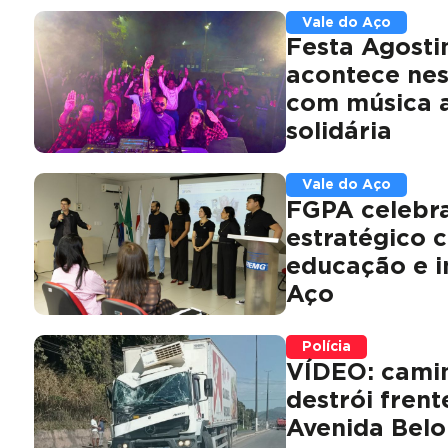
Vale do Aço
Festa Agosti
acontece nes
com música a
solidária
Vale do Aço
FGPA celebra
estratégico 
educação e i
Aço
Polícia
VÍDEO: camin
destrói fren
Avenida Belo