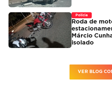
Polícia
Roda de moto
estacionamen
Márcio Cunha
isolado
VER BLOG CO