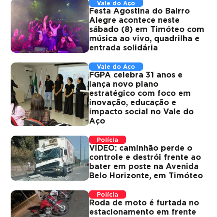
Vale do Aço
Festa Agostina do Bairro
Alegre acontece neste
sábado (8) em Timóteo com
música ao vivo, quadrilha e
entrada solidária
Vale do Aço
FGPA celebra 31 anos e
lança novo plano
estratégico com foco em
inovação, educação e
impacto social no Vale do
Aço
Polícia
VÍDEO: caminhão perde o
controle e destrói frente ao
bater em poste na Avenida
Belo Horizonte, em Timóteo
Polícia
Roda de moto é furtada no
estacionamento em frente