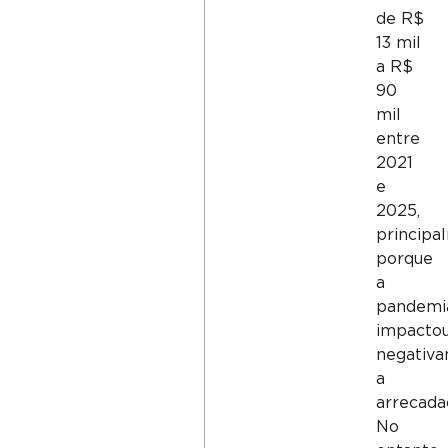
de R$
13 mil
a R$
90
mil
entre
2021
e
2025,
principa
porque
a
pandemi
impacto
negativ
a
arrecada
No