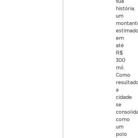
sua
história,
um
montant
estimad
em
até
R$
300
mil.
Como
resultado
a
cidade
se
consolid
como
um
polo