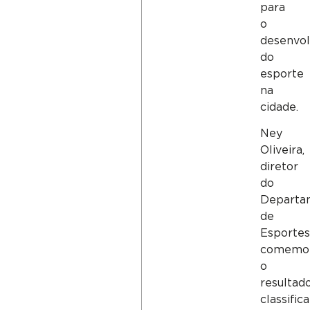
para
o
desenvo
do
esporte
na
cidade.
Ney
Oliveira,
diretor
do
Departa
de
Esportes
comemo
o
resultado
classific