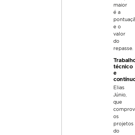
maior
é a
pontuaç
e o
valor
do
repasse.
Trabalh
técnico
e
contínu
Elias
Júnio,
que
comprov
os
projetos
do