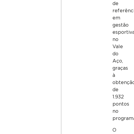
de
referênc
em
gestão
esportiv
no
Vale
do
Aço,
graças
à
obtençã
de
1.932
pontos
no
program
O