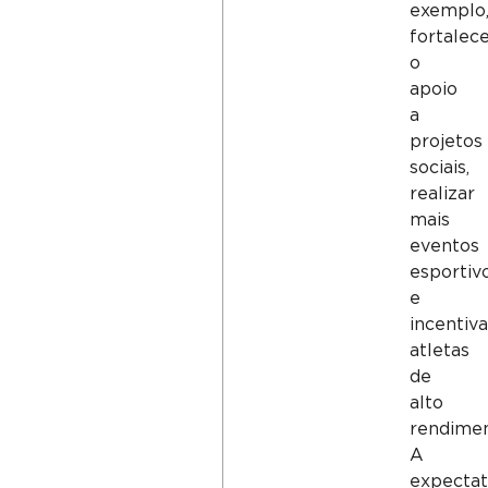
exemplo
fortalec
o
apoio
a
projetos
sociais,
realizar
mais
eventos
esportiv
e
incentiva
atletas
de
alto
rendimen
A
expectat