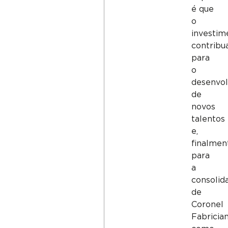
é que
o
investim
contribu
para
o
desenvo
de
novos
talentos
e,
finalmen
para
a
consolid
de
Coronel
Fabricia