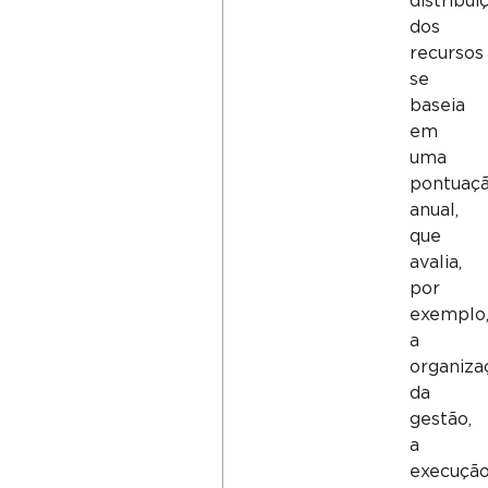
distribui
dos
recursos
se
baseia
em
uma
pontuaç
anual,
que
avalia,
por
exemplo
a
organiza
da
gestão,
a
execuçã