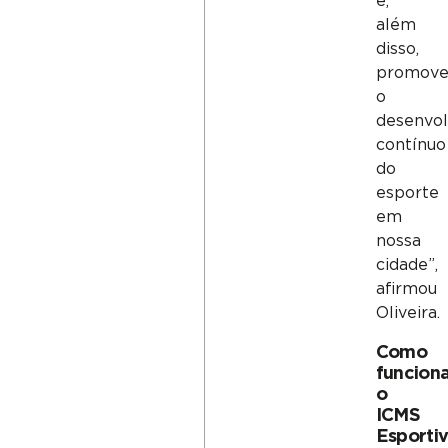
e,
além
disso,
promove
o
desenvo
contínuo
do
esporte
em
nossa
cidade”,
afirmou
Oliveira.
Como
funcion
o
ICMS
Esporti