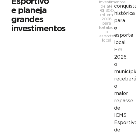
Esportivo
investimentos
conquist
de até
e planeja
R$ 300
histórica
mil em
grandes
2026
para
para
investimentos
o
fortalecer
o
esporte
esporte
local
local.
Em
2026,
o
municípi
receber
o
maior
repasse
de
ICMS
Esportiv
de