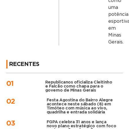
como
uma
potência
esportiv
em
Minas
Gerais.
RECENTES
Republicanos oficializa Cleitinho
01
e Falcão como chapa para o
governo de Minas Gerais
Festa Agostina do Bairro Alegre
02
acontece neste sábado (8) em
Timóteo com música ao vivo,
quadrilha e entrada solidária
FGPA celebra 31 anos e lança
03
novo plano estratégico com foco