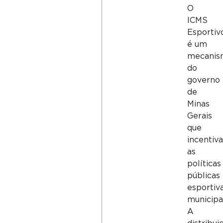
O
ICMS
Esportiv
é um
mecanis
do
governo
de
Minas
Gerais
que
incentiva
as
políticas
públicas
esportiv
municipai
A