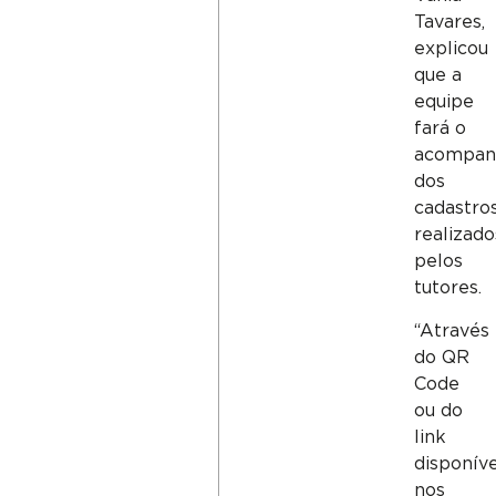
Tavares,
explicou
que a
equipe
fará o
acompan
dos
cadastro
realizado
pelos
tutores.
“Através
do QR
Code
ou do
link
disponív
nos