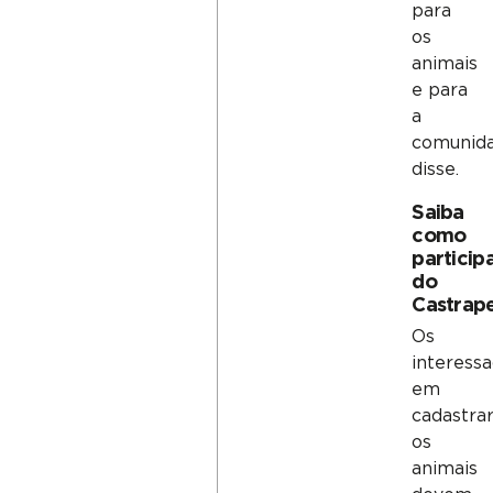
para
os
animais
e para
a
comunida
disse.
Saiba
como
particip
do
Castrap
Os
interess
em
cadastra
os
animais