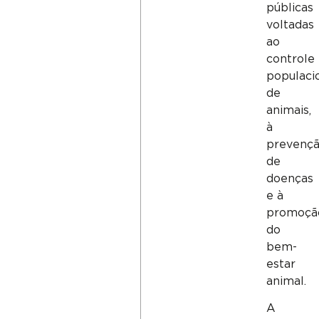
públicas
voltadas
ao
controle
populaci
de
animais,
à
prevenç
de
doenças
e à
promoçã
do
bem-
estar
animal.
A