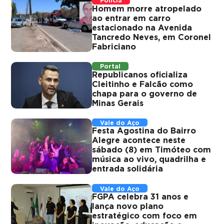
Polícia
Homem morre atropelado
ao entrar em carro
estacionado na Avenida
Tancredo Neves, em Coronel
Fabriciano
Portal
Republicanos oficializa
Cleitinho e Falcão como
chapa para o governo de
Minas Gerais
Vale do Aço
Festa Agostina do Bairro
Alegre acontece neste
sábado (8) em Timóteo com
música ao vivo, quadrilha e
entrada solidária
Vale do Aço
FGPA celebra 31 anos e
lança novo plano
estratégico com foco em