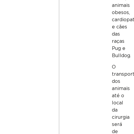
animais
obesos,
cardiopa
e cães
das
raças
Pug e
Bulldog.
O
transpor
dos
animais
até o
local
da
cirurgia
será
de