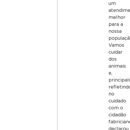
um
atendim
melhor
para a
nossa
populaçã
Vamos
cuidar
dos
animais
e,
principa
refletind
no
cuidado
com o
cidadão
fabrician
declarou.