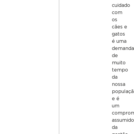
cuidado
com
os
cães e
gatos
é uma
demand
de
muito
tempo
da
nossa
populaç
e é
um
comprom
assumid
da