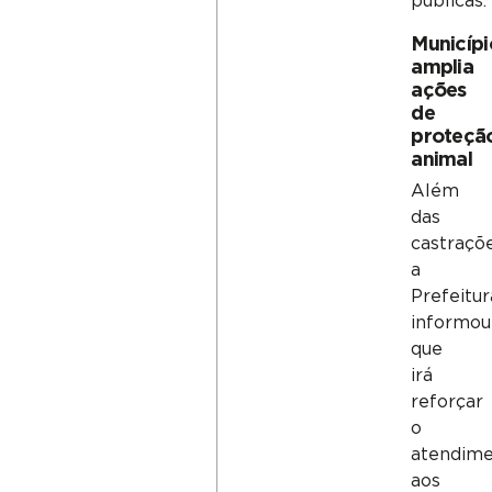
públicas.
Municípi
amplia
ações
de
proteçã
animal
Além
das
castraçõe
a
Prefeitur
informou
que
irá
reforçar
o
atendim
aos