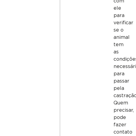
com
ele
para
verificar
se o
animal
tem
as
condiçõe
necessár
para
passar
pela
castração
Quem
precisar,
pode
fazer
contato