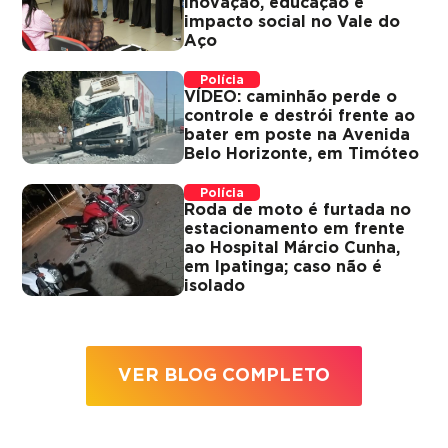
inovação, educação e
impacto social no Vale do
Aço
Polícia
VÍDEO: caminhão perde o
controle e destrói frente ao
bater em poste na Avenida
Belo Horizonte, em Timóteo
Polícia
Roda de moto é furtada no
estacionamento em frente
ao Hospital Márcio Cunha,
em Ipatinga; caso não é
isolado
VER BLOG COMPLETO