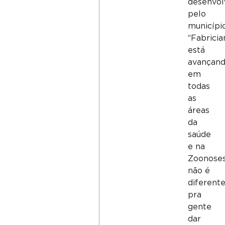
desenvol
pelo
município
“Fabricia
está
avançan
em
todas
as
áreas
da
saúde
e na
Zoonose
não é
diferente
pra
gente
dar