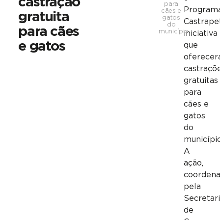
castração
para
Program
cães e
gratuita
gatos
Castrape
do
para cães
município
iniciativa
e gatos
que
oferecer
castraçõ
gratuitas
para
cães e
gatos
do
município
A
ação,
coorden
pela
Secretar
de