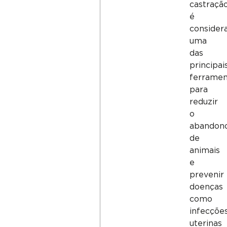
castraçã
é
consider
uma
das
principai
ferramen
para
reduzir
o
abandon
de
animais
e
prevenir
doenças
como
infecçõe
uterinas