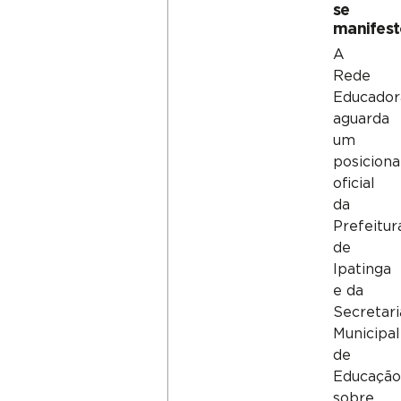
se
manifes
A
Rede
Educador
aguarda
um
posicion
oficial
da
Prefeitur
de
Ipatinga
e da
Secretari
Municipal
de
Educaçã
sobre