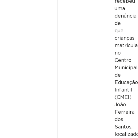
recebeu
uma
denúncia
de
que
crianças
matricul
no
Centro
Municipal
de
Educaçã
Infantil
(CMEI)
João
Ferreira
dos
Santos,
localizad