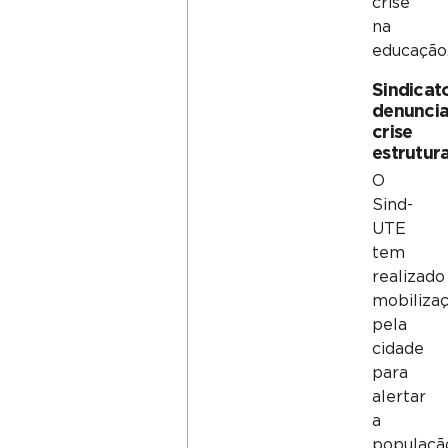
crise
na
educação
Sindicat
denunci
crise
estrutura
O
Sind-
UTE
tem
realizado
mobiliza
pela
cidade
para
alertar
a
populaçã