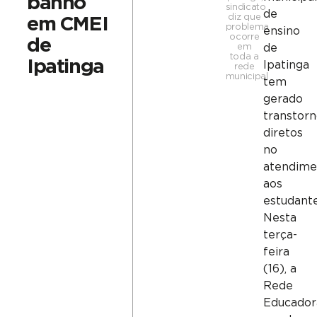
banho
sindicato
de
diz que
em CMEI
problema
ensino
ocorre
de
em
de
toda a
Ipatinga
Ipatinga
rede
municipal
tem
gerado
transtor
diretos
no
atendime
aos
estudante
Nesta
terça-
feira
(16), a
Rede
Educador