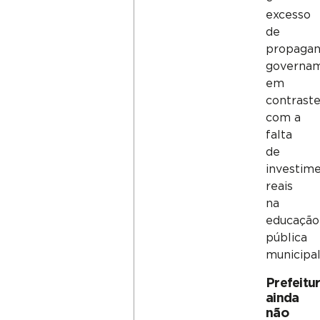
excesso
de
propaga
governam
em
contrast
com a
falta
de
investim
reais
na
educação
pública
municipal
Prefeitu
ainda
não