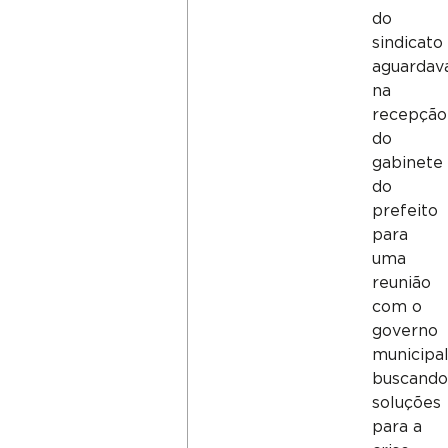
do
sindicato
aguarda
na
recepção
do
gabinete
do
prefeito
para
uma
reunião
com o
governo
municipal
buscand
soluções
para a