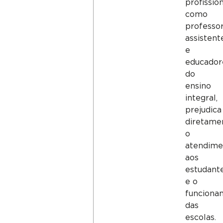
profission
como
professor
assistent
e
educador
do
ensino
integral,
prejudica
diretame
o
atendime
aos
estudant
e o
funciona
das
escolas.