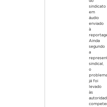
do
sindicato
em
áudio
enviado
à
reportag
Ainda
segundo
a
represen
sindical,
o
problem
já foi
levado
às
autorida
competen