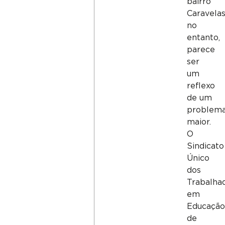
bairro
Caravelas
no
entanto,
parece
ser
um
reflexo
de um
problem
maior.
O
Sindicato
Único
dos
Trabalha
em
Educaçã
de