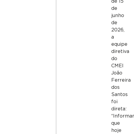
de 15
de
junho
de
2026,
a
equipe
diretiva
do
CMEI
João
Ferreira
dos
Santos
foi
direta:
“Informa
que
hoje