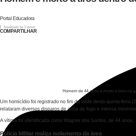
Portal Educadora
Atualizado há 3 meses
COMPARTILHAR
Homem de 44 anos é morto a tiros na g
Um homicídio foi registrado no fim da tarde desta quinta-feira
relataram diversos disparos de arma de fogo e intensa moviment
A vítima foi identificada como Wagner dos Santos, de 44 anos.
Polícia Militar realiza isolamento da área