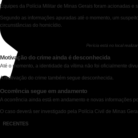
Equipes da
Polícia Militar de Minas Gerais
foram acionadas e se
Segundo as informações apuradas até o momento, um suspeito fo
circunstâncias do homicídio.
Perícia está no local realiz
Motivação do crime ainda é desconhecida
Até o momento, a identidade da vítima não foi oficialmente div
A motivação do crime também segue desconhecida.
Ocorrência segue em andamento
A ocorrência ainda está em andamento e novas informações po
O caso deverá ser investigado pela
Polícia Civil de Minas Gera
RECENTES