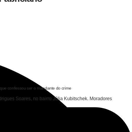
 que confessou ser o mandante do crime
drigues Soares, no bairro Júlia Kubitschek. Moradores