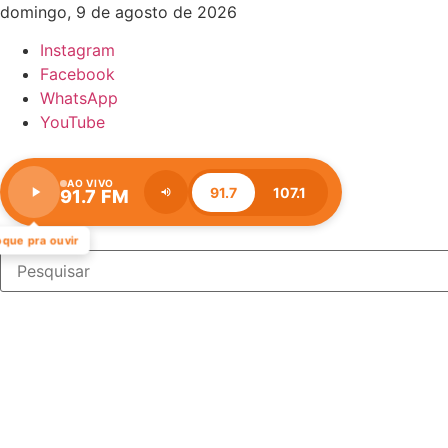
Ir
domingo, 9 de agosto de 2026
para
Instagram
o
Facebook
conteúdo
WhatsApp
YouTube
AO VIVO
91.7
107.1
91.7 FM
Estação:
91.7
FM
Pesquisar
oque pra ouvir