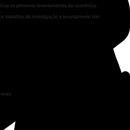
iciar os primeiros levantamentos da ocorrência.
 os trabalhos de investigação e levantamento das
horas.