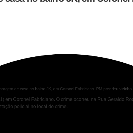
aragem de casa no bairro JK, em Coronel Fabriciano. PM prendeu vizinho
 (21) em Coronel Fabriciano. O crime ocorreu na Rua Geraldo Ro
ação policial no local do crime.