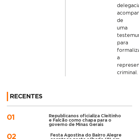
delegaci
acompa
de
uma
testemu
para
formaliz
a
represe
criminal.
RECENTES
Republicanos oficializa Cleitinho
01
e Falcão como chapa para o
governo de Minas Gerais
Festa Agostina do Bairro Alegre
02