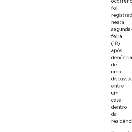
ocorrênc
foi
registra
nesta
segunda
feira
(18)
após
denúncia
de
uma
discussã
entre
um
casal
dentro
da
residênci