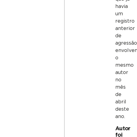
havia
um
registro
anterior
de
agressã
envolve
o
mesmo
autor
no
mês
de
abril
deste
ano.
Autor
foi