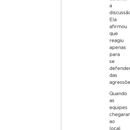
a
discussão
Ela
afirmou
que
reagiu
apenas
para
se
defende
das
agressõe
Quando
as
equipes
chegara
ao
local,