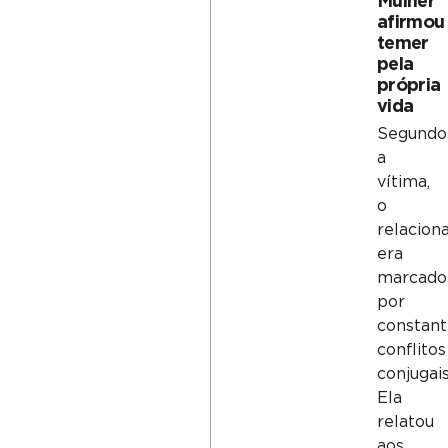
Mulher
afirmou
temer
pela
própria
vida
Segundo
a
vítima,
o
relacio
era
marcado
por
constant
conflitos
conjugais
Ela
relatou
aos