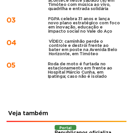
acontece neste sábado (8) em
Timóteo com música ao vivo,
quadrilha e entrada solidária
FGPA celebra 31 anos e lança
03
novo plano estratégico com foco
em inovação, educação e
impacto social no Vale do Aço
VÍDEO: caminhão perde o
04
controle e destrói frente ao
bater em poste na Avenida Belo
Horizonte, em Timóteo
Roda de moto é furtada no
05
estacionamento em frente ao
Hospital Márcio Cunha, em
Ipatinga; caso não é isolado
Veja também
Portal
Republicanos oficializa