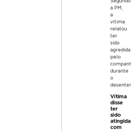
Segundo
a PM,
a
vítima
relatou
ter
sido
agredida
pelo
companh
durante
o
desente
Vítima
disse
ter
sido
atingida
com