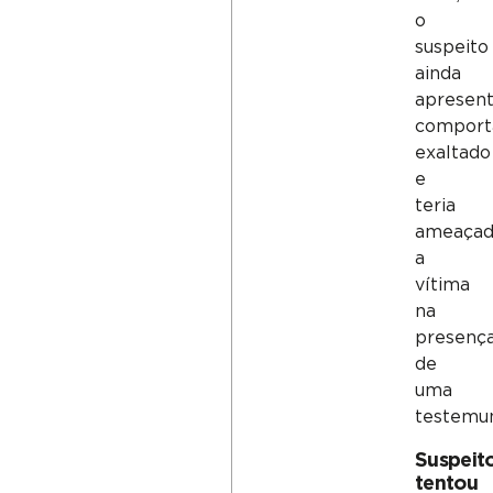
o
suspeito
ainda
apresen
compor
exaltado
e
teria
ameaça
a
vítima
na
presenç
de
uma
testemu
Suspeit
tentou