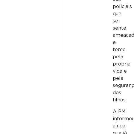
policiais
que
se
sente
ameaça
e
teme
pela
própria
vida e
pela
seguran
dos
filhos.
A PM
informo
ainda
que já