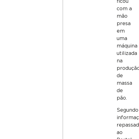
ficou
com a
mão
presa
em
uma
máquina
utilizada
na
produçã
de
massa
de
pão.
Segundo
informa
repassad
ao