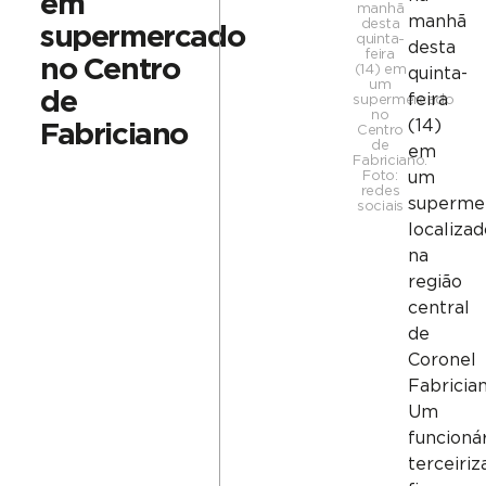
em
manhã
manhã
desta
supermercado
quinta-
desta
feira
no Centro
(14) em
quinta-
um
de
feira
supermercado
no
(14)
Fabriciano
Centro
de
em
Fabriciano.
Foto:
um
redes
superme
sociais
localizad
na
região
central
de
Coronel
Fabricia
Um
funcioná
terceiriz