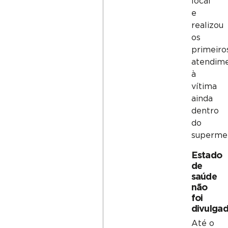
local
e
realizou
os
primeiro
atendim
à
vítima
ainda
dentro
do
superme
Estado
de
saúde
não
foi
divulga
Até o