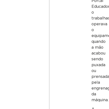
Portal
Educador
o
trabalha
operava
o
equipam
quando
a mão
acabou
sendo
puxada
ou
prensad
pela
engrena
da
máquina.