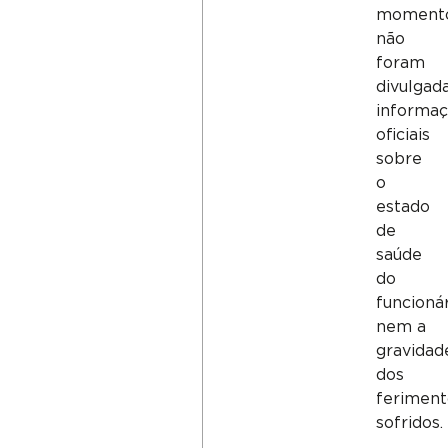
momento
não
foram
divulgad
informa
oficiais
sobre
o
estado
de
saúde
do
funcioná
nem a
gravidad
dos
feriment
sofridos.