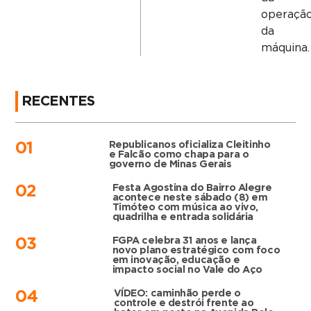
operaçã
da
máquina.
RECENTES
Republicanos oficializa Cleitinho
01
e Falcão como chapa para o
governo de Minas Gerais
Festa Agostina do Bairro Alegre
02
acontece neste sábado (8) em
Timóteo com música ao vivo,
quadrilha e entrada solidária
FGPA celebra 31 anos e lança
03
novo plano estratégico com foco
em inovação, educação e
impacto social no Vale do Aço
VÍDEO: caminhão perde o
04
controle e destrói frente ao