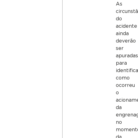
As
circunstâ
do
acidente
ainda
deverão
ser
apuradas
para
identific
como
ocorreu
o
acionam
da
engrena
no
moment
da