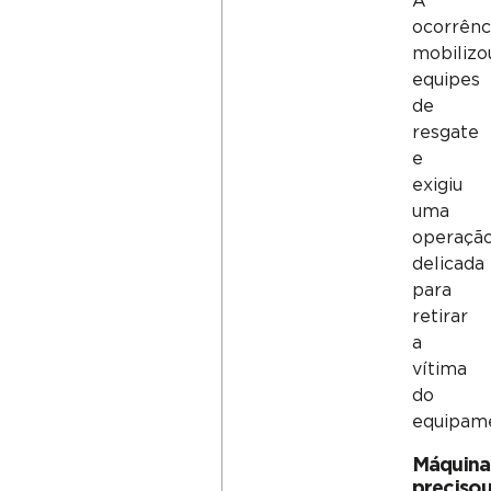
A
ocorrênc
mobilizo
equipes
de
resgate
e
exigiu
uma
operaçã
delicada
para
retirar
a
vítima
do
equipam
Máquina
preciso