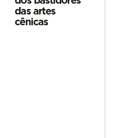
dos bastidores
das artes
cênicas