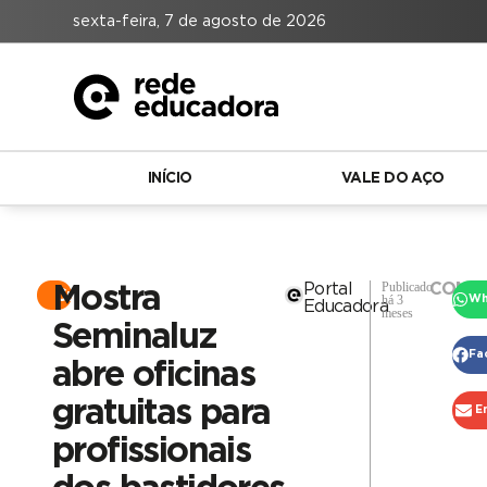
sexta-feira, 7 de agosto de 2026
INÍCIO
VALE DO AÇO
Publicado
Portal
COMPA
Mostra
Cultura
há 3
Wh
Educadora
meses
Seminaluz
Fa
abre oficinas
gratuitas para
E
profissionais