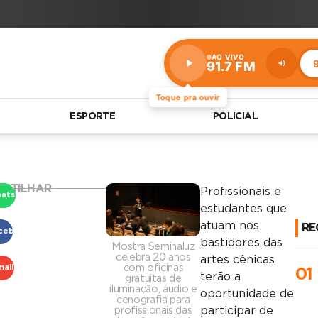
AO VIVO
9
91.7 FM
Estação:
91.7
FM
Toque pra ouvir
ESPORTE
POLICIAL
RTILHAR
Profissionais e
atsApp
estudantes que
atuam nos
RE
cebook
bastidores das
Mostra Seminaluz
celebra 20 anos
artes cênicas
com oficinas
mail
01
terão a
gratuitas de
iluminação, áudio e
oportunidade de
cenografia para
profissionais das
participar de