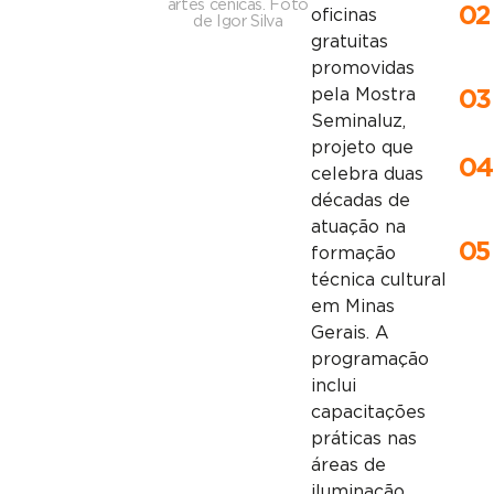
artes cênicas. Foto
02
oficinas
de Igor Silva
gratuitas
promovidas
pela Mostra
03
Seminaluz,
projeto que
04
celebra duas
décadas de
atuação na
05
formação
técnica cultural
em Minas
Gerais. A
programação
inclui
capacitações
práticas nas
áreas de
iluminação