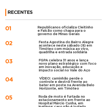
RECENTES
Republicanos oficializa Cleitinho
01
e Falcão como chapa para o
governo de Minas Gerais
Festa Agostina do Bairro Alegre
02
acontece neste sábado (8) em
Timóteo com música ao vivo,
quadrilha e entrada solidária
FGPA celebra 31 anos e lança
03
novo plano estratégico com foco
em inovação, educação e
impacto social no Vale do Aço
VÍDEO: caminhão perde o
04
controle e destrói frente ao
bater em poste na Avenida Belo
Horizonte, em Timóteo
Roda de moto é furtada no
05
estacionamento em frente ao
Hospital Márcio Cunha, em
Ipatinga; caso não é isolado