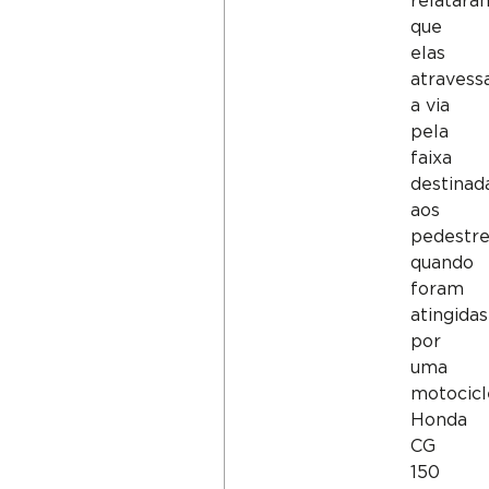
relatara
que
elas
atraves
a via
pela
faixa
destinad
aos
pedestre
quando
foram
atingidas
por
uma
motocicl
Honda
CG
150