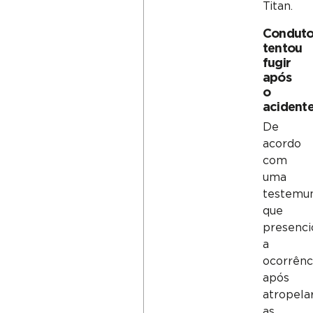
Titan.
Conduto
tentou
fugir
após
o
acident
De
acordo
com
uma
testemu
que
presenci
a
ocorrênci
após
atropela
as