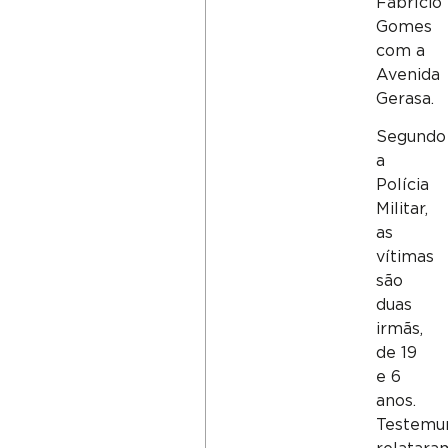
Fabrício
Gomes
com a
Avenida
Gerasa.
Segundo
a
Polícia
Militar,
as
vítimas
são
duas
irmãs,
de 19
e 6
anos.
Testemu