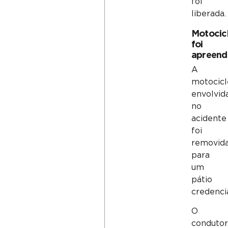
foi
liberada.
Motocic
foi
apreend
A
motocicl
envolvid
no
acidente
foi
removid
para
um
pátio
credenci
O
condutor