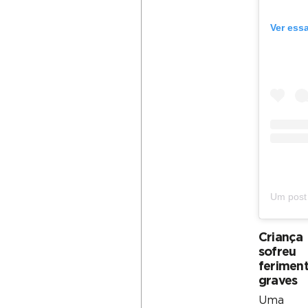
Ver ess
Criança
sofreu
ferimen
graves
Uma