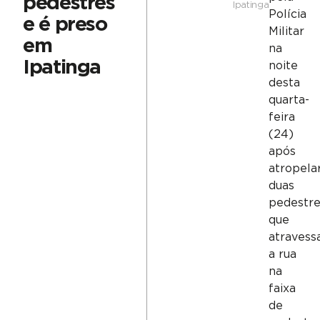
pedestres
Ipatinga
Polícia
e é preso
Militar
em
na
Ipatinga
noite
desta
quarta-
feira
(24)
após
atropela
duas
pedestre
que
atraves
a rua
na
faixa
de