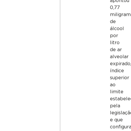
apontou
0,77
miligram
de
álcool
por
litro
de ar
alveolar
expirado
índice
superior
ao
limite
estabele
pela
legislaçã
e que
configura