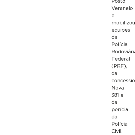
Posto
Veraneio
e
mobilizo
equipes
da
Polícia
Rodoviári
Federal
(PRF),
da
concessio
Nova
381 e
da
perícia
da
Polícia
Civil.