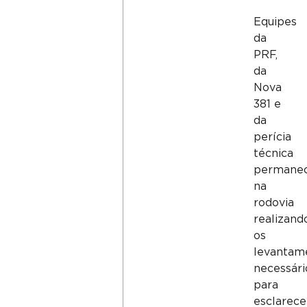
Equipes
da
PRF,
da
Nova
381 e
da
perícia
técnica
permane
na
rodovia
realizand
os
levantam
necessári
para
esclarece