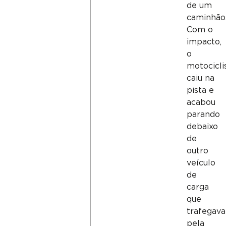
de um
caminhão
Com o
impacto,
o
motocicli
caiu na
pista e
acabou
parando
debaixo
de
outro
veículo
de
carga
que
trafegava
pela