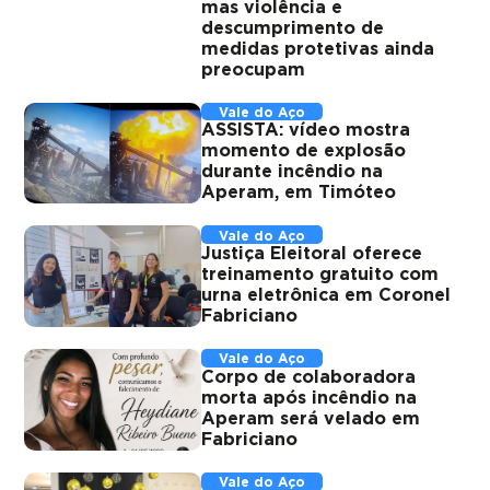
mas violência e
descumprimento de
medidas protetivas ainda
preocupam
Vale do Aço
ASSISTA: vídeo mostra
momento de explosão
durante incêndio na
Aperam, em Timóteo
Vale do Aço
Justiça Eleitoral oferece
treinamento gratuito com
urna eletrônica em Coronel
Fabriciano
Vale do Aço
Corpo de colaboradora
morta após incêndio na
Aperam será velado em
Fabriciano
Vale do Aço