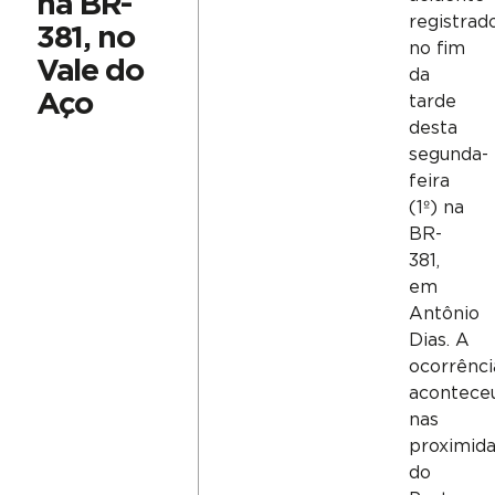
na BR-
registrad
381, no
no fim
Vale do
da
Aço
tarde
desta
segunda-
feira
(1º) na
BR-
381,
em
Antônio
Dias. A
ocorrênci
acontece
nas
proximid
do