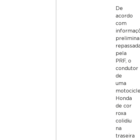
De
acordo
com
informaç
prelimina
repassad
pela
PRF, o
condutor
de
uma
motocicl
Honda
de cor
roxa
colidiu
na
traseira