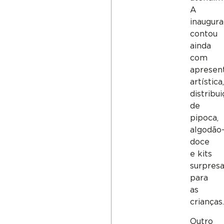
A
inaugur
contou
ainda
com
apresen
artística,
distribu
de
pipoca,
algodão
doce
e kits
surpres
para
as
crianças.
Outro