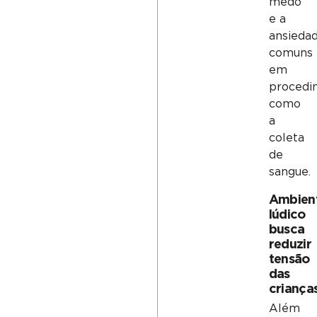
medo
e a
ansieda
comuns
em
procedi
como
a
coleta
de
sangue.
Ambien
lúdico
busca
reduzir
tensão
das
criança
Além