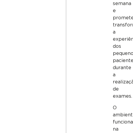
semana
e
promet
transfo
a
experiên
dos
pequen
pacient
durante
a
realizaç
de
exames.
O
ambient
funciona
na