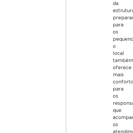
da
estrutur
prepara
para
os
pequeno
o
local
també
oferece
mais
confort
para
os
respons
que
acompa
os
atendim