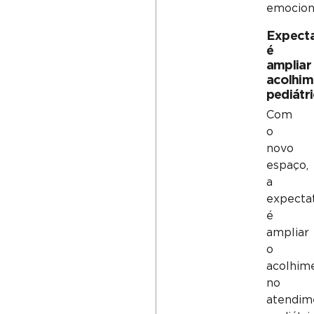
emocion
Expecta
é
ampliar
acolhim
pediátr
Com
o
novo
espaço,
a
expecta
é
ampliar
o
acolhim
no
atendim