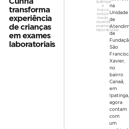
Cunha
Ipatinga
na
e
transforma
busca
Unidade
reduzir
experiência
medo
de
durante
de crianças
exames
Atendim
laboratoriais
da
em exames
Fundaçã
laboratoriais
São
Francis
Xavier,
no
bairro
Canaã,
em
Ipatinga,
agora
contam
com
um