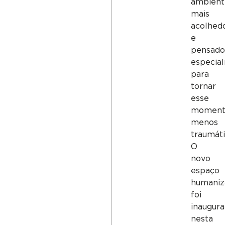
ambient
mais
acolhed
e
pensado
especia
para
tornar
esse
moment
menos
traumáti
O
novo
espaço
humaniz
foi
inaugur
nesta