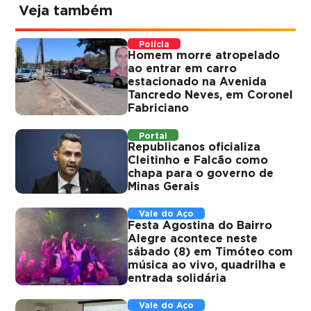
Veja também
Polícia
Homem morre atropelado
ao entrar em carro
estacionado na Avenida
Tancredo Neves, em Coronel
Fabriciano
Portal
Republicanos oficializa
Cleitinho e Falcão como
chapa para o governo de
Minas Gerais
Vale do Aço
Festa Agostina do Bairro
Alegre acontece neste
sábado (8) em Timóteo com
música ao vivo, quadrilha e
entrada solidária
Vale do Aço