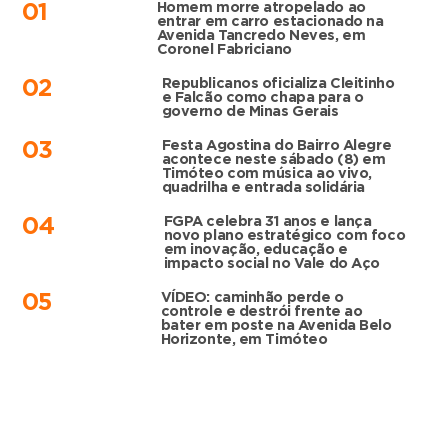
Homem morre atropelado ao
01
entrar em carro estacionado na
Avenida Tancredo Neves, em
Coronel Fabriciano
Republicanos oficializa Cleitinho
02
e Falcão como chapa para o
governo de Minas Gerais
Festa Agostina do Bairro Alegre
03
acontece neste sábado (8) em
Timóteo com música ao vivo,
quadrilha e entrada solidária
FGPA celebra 31 anos e lança
04
novo plano estratégico com foco
em inovação, educação e
impacto social no Vale do Aço
VÍDEO: caminhão perde o
05
controle e destrói frente ao
bater em poste na Avenida Belo
Horizonte, em Timóteo