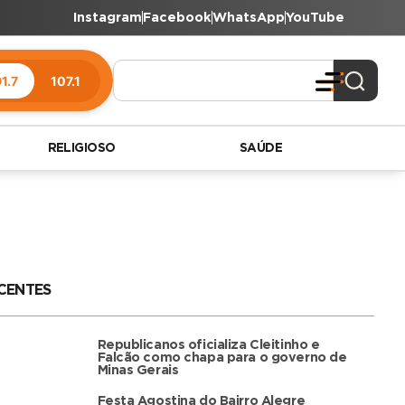
Instagram
Facebook
WhatsApp
YouTube
1.7
107.1
RELIGIOSO
SAÚDE
CENTES
Republicanos oficializa Cleitinho e
Falcão como chapa para o governo de
Minas Gerais
Festa Agostina do Bairro Alegre