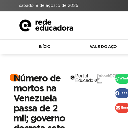
sábado, 8 de agosto de 2026
INÍCIO
VALE DO AÇO
Publicado
Portal
COMPAR
Número de
Portal
há 1
Wha
Educadora
mês
mortos na
Face
Venezuela
passa de 2
Ema
mil; governo