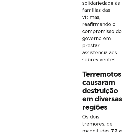
solidariedade às
famílias das
vítimas,
reafirmando o
compromisso do
governo em
prestar
assistência aos
sobreviventes.
Terremotos
causaram
destruição
em diversas
regiões
Os dois
tremores, de
magnitudes
7,2 e