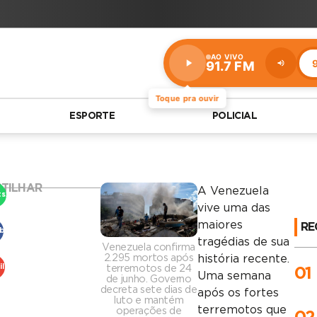
AO VIVO
9
91.7 FM
Estação:
91.7
FM
Toque pra ouvir
ESPORTE
POLICIAL
TILHAR
A Venezuela
tsApp
vive uma das
maiores
RE
book
tragédias de sua
Venezuela confirma
2.295 mortos após
história recente.
terremotos de 24
il
01
Uma semana
de junho. Governo
decreta sete dias de
após os fortes
luto e mantém
terremotos que
operações de