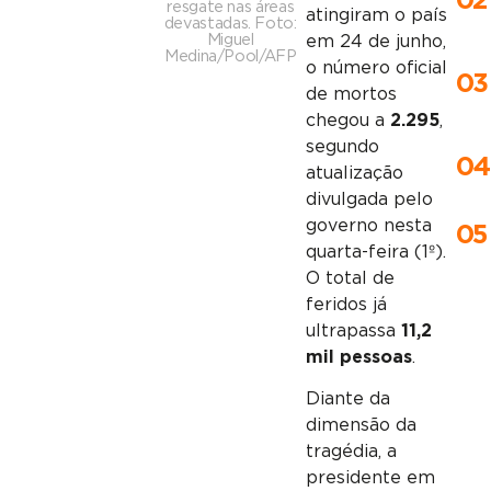
02
resgate nas áreas
atingiram o país
devastadas. Foto:
Miguel
em 24 de junho,
Medina/Pool/AFP
o número oficial
03
de mortos
chegou a
2.295
,
segundo
04
atualização
divulgada pelo
governo nesta
05
quarta-feira (1º).
O total de
feridos já
ultrapassa
11,2
mil pessoas
.
Diante da
dimensão da
tragédia, a
presidente em