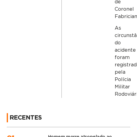
de
Coronel
Fabrician
As
circunstâ
do
acidente
foram
registra
pela
Polícia
Militar
Rodoviári
RECENTES
Homem morre atropelado ao