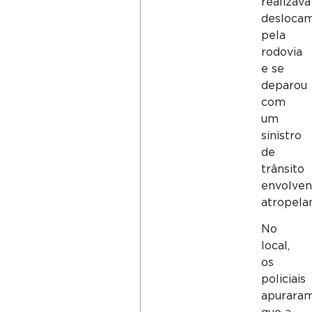
realizava
desloca
pela
rodovia
e se
deparou
com
um
sinistro
de
trânsito
envolve
atropela
No
local,
os
policiais
apurara