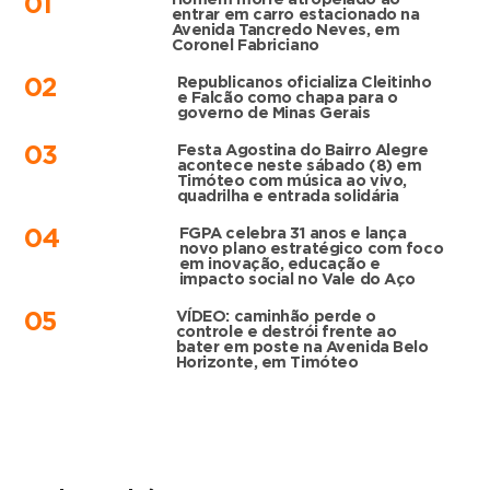
01
entrar em carro estacionado na
Avenida Tancredo Neves, em
Coronel Fabriciano
Republicanos oficializa Cleitinho
02
e Falcão como chapa para o
governo de Minas Gerais
Festa Agostina do Bairro Alegre
03
acontece neste sábado (8) em
Timóteo com música ao vivo,
quadrilha e entrada solidária
FGPA celebra 31 anos e lança
04
novo plano estratégico com foco
em inovação, educação e
impacto social no Vale do Aço
VÍDEO: caminhão perde o
05
controle e destrói frente ao
bater em poste na Avenida Belo
Horizonte, em Timóteo