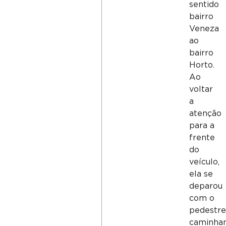
sentido
bairro
Veneza
ao
bairro
Horto.
Ao
voltar
a
atenção
para a
frente
do
veículo,
ela se
deparou
com o
pedestr
caminha