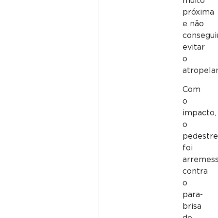
muito
próxima
e não
consegui
evitar
o
atropela
Com
o
impacto,
o
pedestr
foi
arremes
contra
o
para-
brisa
do