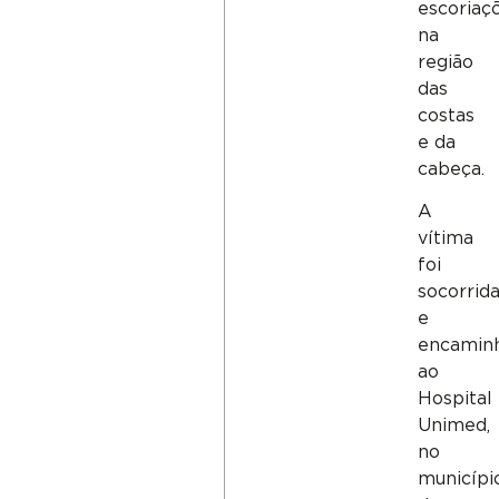
escoriaç
na
região
das
costas
e da
cabeça.
A
vítima
foi
socorrid
e
encamin
ao
Hospital
Unimed,
no
municípi