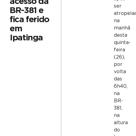
acesso da
ser
BR-381 e
atropela
fica ferido
na
em
manhã
desta
Ipatinga
quinta-
feira
(26),
por
volta
das
6h40,
na
BR-
381,
na
altura
do