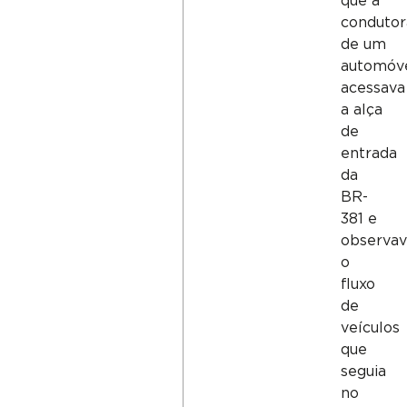
que a
condutor
de um
automóv
acessava
a alça
de
entrada
da
BR-
381 e
observa
o
fluxo
de
veículos
que
seguia
no