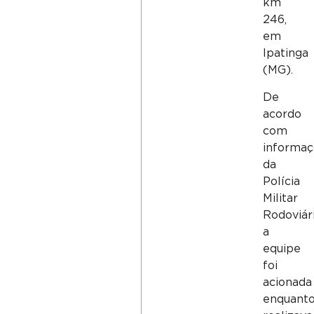
km
246,
em
Ipatinga
(MG).
De
acordo
com
informaç
da
Polícia
Militar
Rodoviári
a
equipe
foi
acionada
enquant