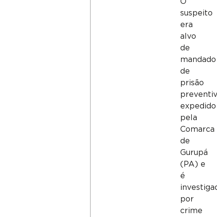
O
suspeito
era
alvo
de
mandado
de
prisão
preventi
expedido
pela
Comarca
de
Gurupá
(PA) e
é
investiga
por
crime