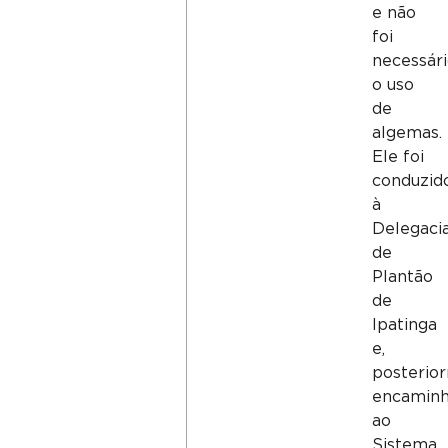
e não
foi
necessár
o uso
de
algemas.
Ele foi
conduzid
à
Delegaci
de
Plantão
de
Ipatinga
e,
posterio
encamin
ao
Sistema