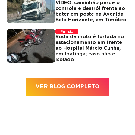
VÍDEO: caminhão perde o
controle e destrói frente ao
bater em poste na Avenida
Belo Horizonte, em Timóteo
Polícia
Roda de moto é furtada no
estacionamento em frente
ao Hospital Márcio Cunha,
em Ipatinga; caso não é
isolado
VER BLOG COMPLETO