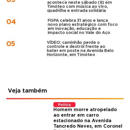
03
acontece neste sábado (8) em
Timóteo com música ao vivo,
quadrilha e entrada solidária
FGPA celebra 31 anos e lança
04
novo plano estratégico com foco
em inovação, educação e
impacto social no Vale do Aço
VÍDEO: caminhão perde o
05
controle e destrói frente ao
bater em poste na Avenida Belo
Horizonte, em Timóteo
Veja também
Polícia
Homem morre atropelado
ao entrar em carro
estacionado na Avenida
Tancredo Neves, em Coronel