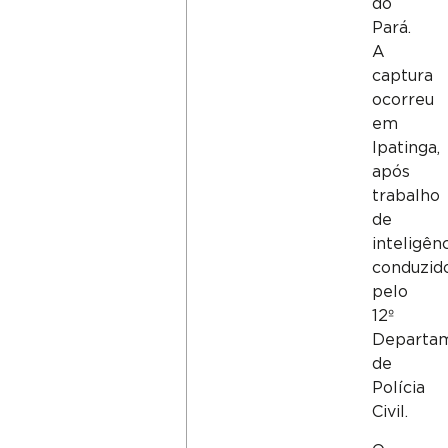
do
Pará.
A
captura
ocorreu
em
Ipatinga,
após
trabalho
de
inteligên
conduzid
pelo
12º
Departa
de
Polícia
Civil.