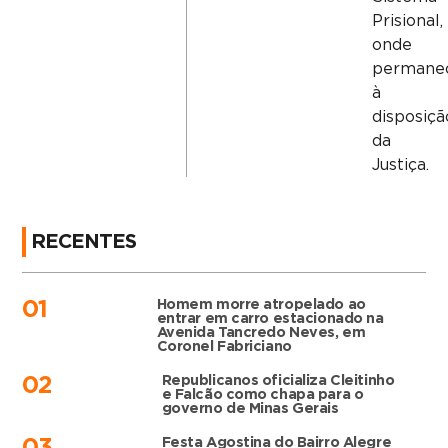
Prisional,
onde
permane
à
disposiçã
da
Justiça.
RECENTES
Homem morre atropelado ao
01
entrar em carro estacionado na
Avenida Tancredo Neves, em
Coronel Fabriciano
Republicanos oficializa Cleitinho
02
e Falcão como chapa para o
governo de Minas Gerais
Festa Agostina do Bairro Alegre