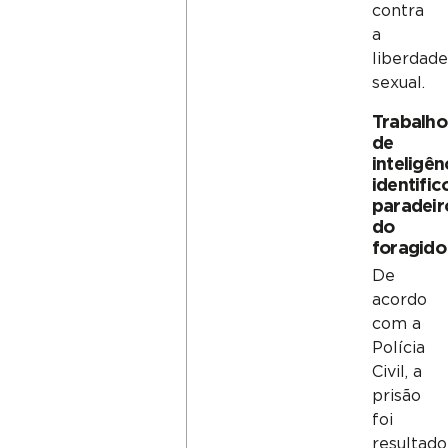
contra
a
liberdade
sexual.
Trabalho
de
inteligên
identific
paradeir
do
foragido
De
acordo
com a
Polícia
Civil, a
prisão
foi
resultado