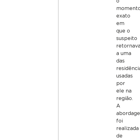
o
moment
exato
em
que o
suspeito
retornav
a uma
das
residênci
usadas
por
ele na
região.
A
abordag
foi
realizada
de