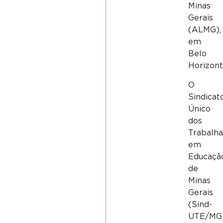
Minas
Gerais
(ALMG),
em
Belo
Horizont
O
Sindicat
Único
dos
Trabalh
em
Educaçã
de
Minas
Gerais
(Sind-
UTE/MG