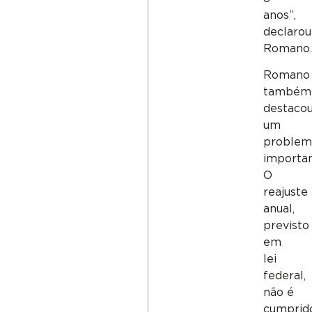
anos”,
declarou
Romano.
Romano
também
destaco
um
problem
importan
O
reajuste
anual,
previsto
em
lei
federal,
não é
cumprid