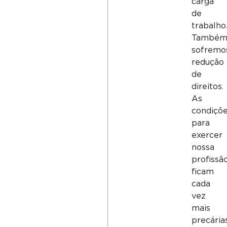
carga
de
trabalho
També
sofremo
redução
de
direitos.
As
condiçõ
para
exercer
nossa
profissã
ficam
cada
vez
mais
precárias