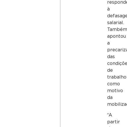
respond
à
defasag
salarial.
També
apontou
a
precariz
das
condiçõ
de
trabalho
como
motivo
da
mobiliza
“A
partir