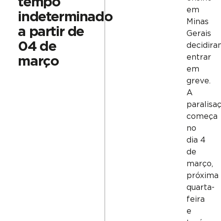
tempo
em
indeterminado
Minas
a partir de
Gerais
04 de
decidira
entrar
março
em
greve.
A
paralisa
começa
no
dia 4
de
março,
próxima
quarta-
feira
e