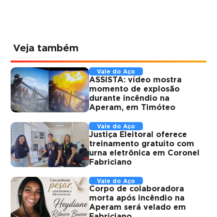
Veja também
Vale do Aço
ASSISTA: vídeo mostra
momento de explosão
durante incêndio na
Aperam, em Timóteo
Vale do Aço
Justiça Eleitoral oferece
treinamento gratuito com
urna eletrônica em Coronel
Fabriciano
Vale do Aço
Corpo de colaboradora
morta após incêndio na
Aperam será velado em
Fabriciano