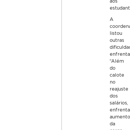
aos
estudant
A
coorden
listou
outras
dificuld
enfrenta
“Além
do
calote
no
reajuste
dos
salários,
enfrent
aument
da