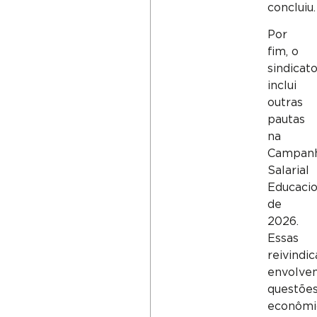
concluiu.
Por
fim, o
sindicat
inclui
outras
pautas
na
Campan
Salarial
Educacio
de
2026.
Essas
reivindi
envolve
questõe
econômi