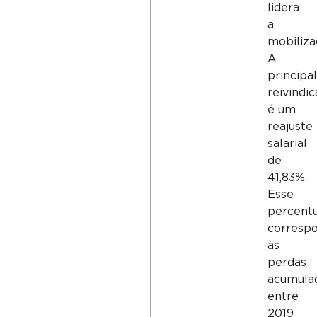
lidera
a
mobiliza
A
principal
reivindi
é um
reajuste
salarial
de
41,83%.
Esse
percentu
corresp
às
perdas
acumula
entre
2019