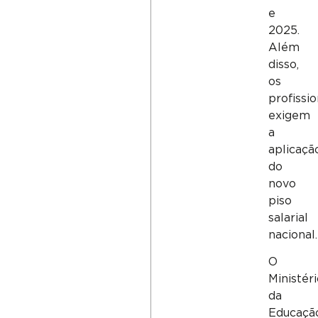
e
2025.
Além
disso,
os
profissio
exigem
a
aplicaçã
do
novo
piso
salarial
nacional.
O
Ministéri
da
Educaçã