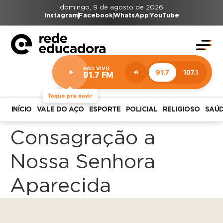
domingo, 9 de agosto de 2026
Instagram
Facebook
WhatsApp
YouTube
AO VIVO
91.7
107.1
91.7 FM
Estação:
91.7
FM
Toque pra ouvir
INÍCIO
VALE DO AÇO
ESPORTE
POLICIAL
RELIGIOSO
SAÚ
Consagração a
Nossa Senhora
Aparecida