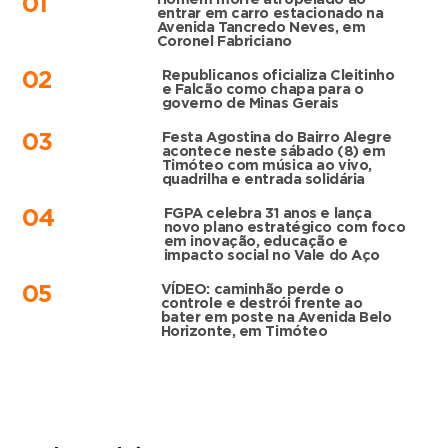
01
entrar em carro estacionado na
Avenida Tancredo Neves, em
Coronel Fabriciano
Republicanos oficializa Cleitinho
02
e Falcão como chapa para o
governo de Minas Gerais
Festa Agostina do Bairro Alegre
03
acontece neste sábado (8) em
Timóteo com música ao vivo,
quadrilha e entrada solidária
FGPA celebra 31 anos e lança
04
novo plano estratégico com foco
em inovação, educação e
impacto social no Vale do Aço
VÍDEO: caminhão perde o
05
controle e destrói frente ao
bater em poste na Avenida Belo
Horizonte, em Timóteo