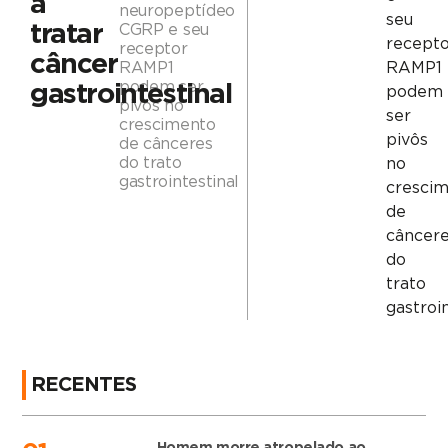
a
neuropeptídeo
seu
tratar
CGRP e seu
recepto
receptor
câncer
RAMP1
RAMP1
podem ser
gastrointestinal
podem
pivôs no
ser
crescimento
pivôs
de cânceres
do trato
no
gastrointestinal
cresci
de
câncer
do
trato
gastroi
RECENTES
Homem morre atropelado ao