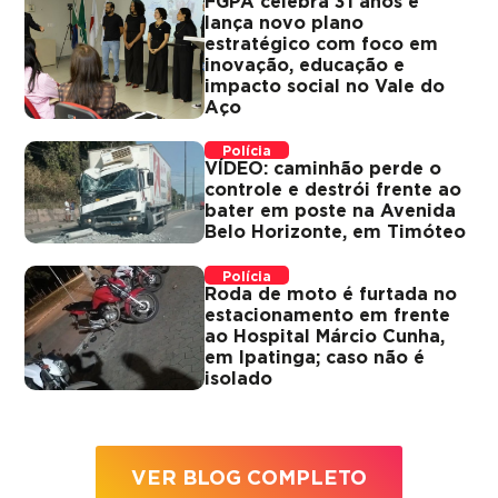
FGPA celebra 31 anos e
lança novo plano
estratégico com foco em
inovação, educação e
impacto social no Vale do
Aço
Polícia
VÍDEO: caminhão perde o
controle e destrói frente ao
bater em poste na Avenida
Belo Horizonte, em Timóteo
Polícia
Roda de moto é furtada no
estacionamento em frente
ao Hospital Márcio Cunha,
em Ipatinga; caso não é
isolado
VER BLOG COMPLETO