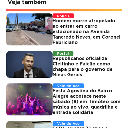
Veja também
Polícia
Homem morre atropelado
ao entrar em carro
estacionado na Avenida
Tancredo Neves, em Coronel
Fabriciano
Portal
Republicanos oficializa
Cleitinho e Falcão como
chapa para o governo de
Minas Gerais
Vale do Aço
Festa Agostina do Bairro
Alegre acontece neste
sábado (8) em Timóteo com
música ao vivo, quadrilha e
entrada solidária
Vale do Aço