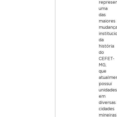
represen
uma
das
maiores
mudança
instituci
da
história
do
CEFET-
MG,
que
atualme
possui
unidades
em
diversas
cidades
mineiras