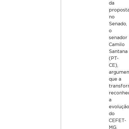
da
propost
no
Senado,
o
senador
Camilo
Santana
(PT-
CE),
argumen
que a
transfo
reconhe
a
evoluçã
do
CEFET-
MG,