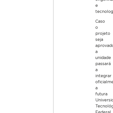
e
tecnolog
Caso
o
projeto
seja
aprovado
a
unidade
passará
a
integrar
oficialm
a
futura
Universi
Tecnológ
Federal