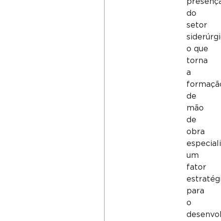
presenç
do
setor
siderúrgi
o que
torna
a
formaçã
de
mão
de
obra
especial
um
fator
estratég
para
o
desenvo