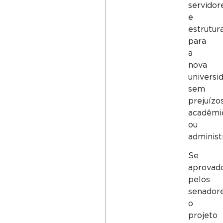
servidor
e
estrutur
para
a
nova
universi
sem
prejuízo
acadêmi
ou
administr
Se
aprovad
pelos
senadore
o
projeto