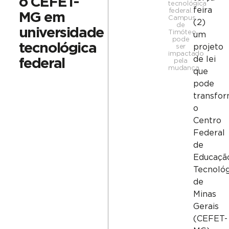
o CEFET-
tecnológica
feira
federal.
MG em
Campus
(2)
de
universidade
Timóteo
um
pode
tecnológica
projeto
ser
impactado
de lei
federal
pela
mudança
que
pode
transfo
o
Centro
Federal
de
Educaçã
Tecnológ
de
Minas
Gerais
(CEFET-