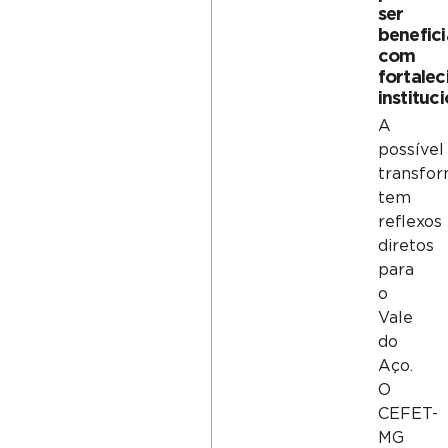
ser
benefic
com
fortale
instituc
A
possível
transfo
tem
reflexos
diretos
para
o
Vale
do
Aço.
O
CEFET-
MG