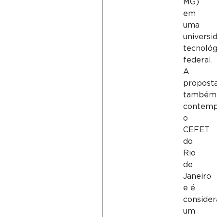
MG)
em
uma
universi
tecnológ
federal.
A
propost
também
contemp
o
CEFET
do
Rio
de
Janeiro
e é
consider
um