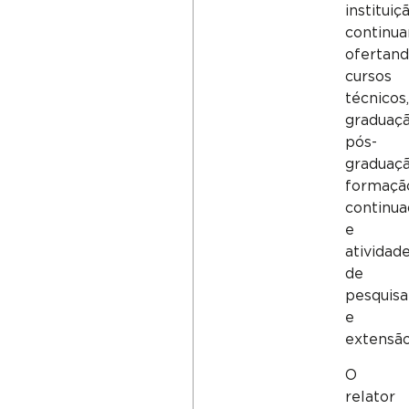
instituiç
continua
ofertan
cursos
técnicos,
graduaçã
pós-
graduaçã
formaçã
continua
e
atividad
de
pesquisa
e
extensão
O
relator