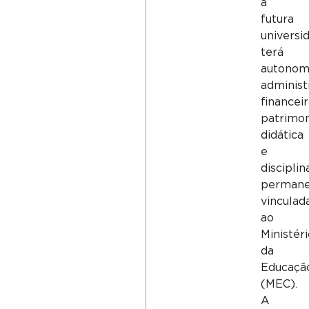
a
futura
universi
terá
autonom
administr
financeir
patrimon
didática
e
disciplina
perman
vinculad
ao
Ministéri
da
Educaçã
(MEC).
A