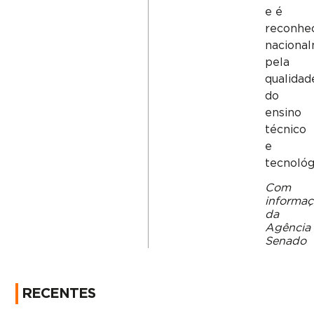
e é
reconhe
naciona
pela
qualidad
do
ensino
técnico
e
tecnológ
Com
informaç
da
Agência
Senado
RECENTES