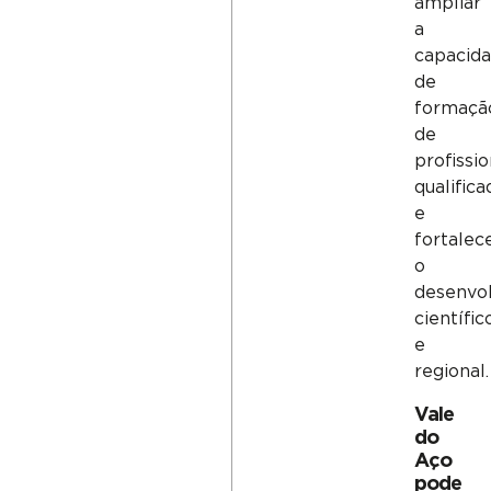
ampliar
a
capacid
de
formaçã
de
profissio
qualifica
e
fortalec
o
desenvo
científic
e
regional.
Vale
do
Aço
pode