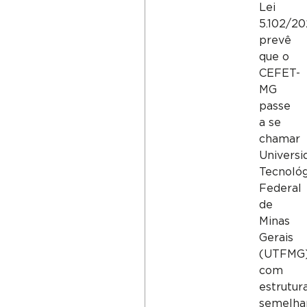
Lei
5.102/20
prevê
que o
CEFET-
MG
passe
a se
chamar
Universi
Tecnológ
Federal
de
Minas
Gerais
(UTFMG)
com
estrutur
semelha