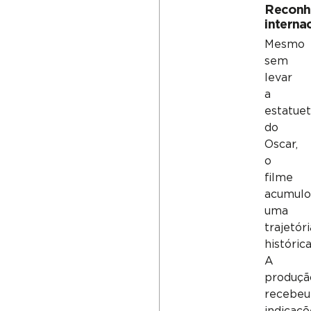
Reconh
interna
Mesmo
sem
levar
a
estatue
do
Oscar,
o
filme
acumulo
uma
trajetór
histórica
A
produçã
recebeu
indicaçõ