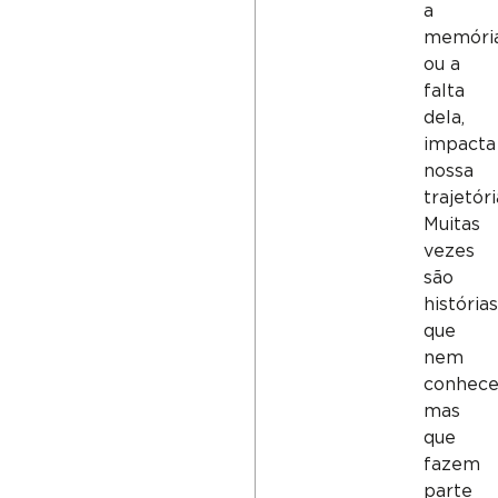
a
memória
ou a
falta
dela,
impacta
nossa
trajetóri
Muitas
vezes
são
história
que
nem
conhec
mas
que
fazem
parte