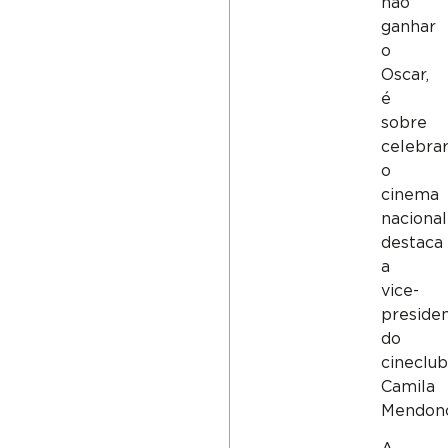
não
ganhar
o
Oscar,
é
sobre
celebra
o
cinema
nacional
destaca
a
vice-
preside
do
cineclub
Camila
Mendonç