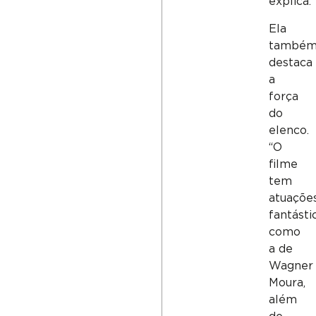
explica.
Ela
també
destaca
a
força
do
elenco.
“O
filme
tem
atuaçõe
fantásti
como
a de
Wagner
Moura,
além