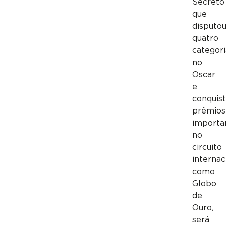
Secreto”
que
disputo
quatro
categori
no
Oscar
e
conquis
prêmios
importa
no
circuito
internac
como
Globo
de
Ouro,
será