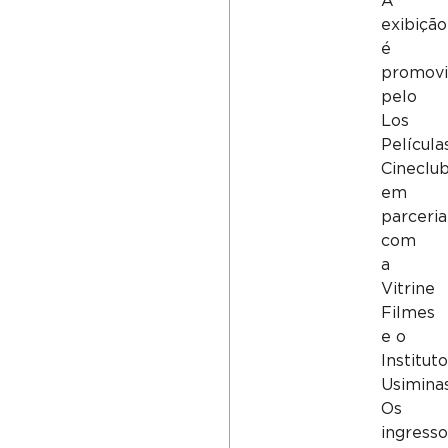
A
exibição
é
promov
pelo
Los
Película
Cineclub
em
parceria
com
a
Vitrine
Filmes
e o
Institut
Usiminas
Os
ingress