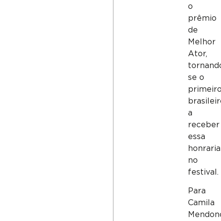
o
prêmio
de
Melhor
Ator,
tornand
se o
primeir
brasilei
a
receber
essa
honraria
no
festival.
Para
Camila
Mendonç