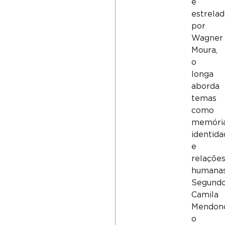
e
estrela
por
Wagner
Moura,
o
longa
aborda
temas
como
memória
identid
e
relaçõe
humanas
Segund
Camila
Mendonç
o