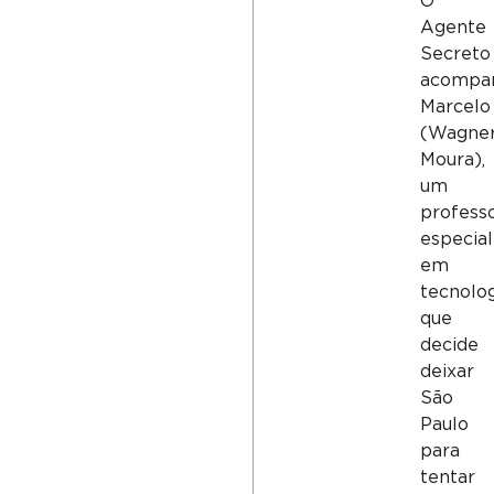
O
Agente
Secreto
acompa
Marcelo
(Wagne
Moura),
um
profess
especial
em
tecnolo
que
decide
deixar
São
Paulo
para
tentar