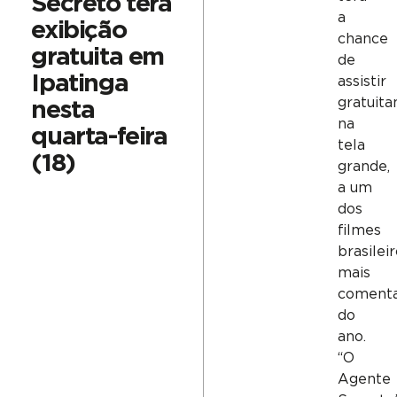
Secreto terá
a
exibição
chance
gratuita em
de
Ipatinga
assistir
gratuit
nesta
na
quarta-feira
tela
(18)
grande,
a um
dos
filmes
brasilei
mais
coment
do
ano.
“O
Agente