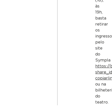
(18),
às
19h,
basta
retirar
os
ingress
pelo
site
do
Sympla
https://
share_id
copiarli
ou na
bilheter
do
teatro.