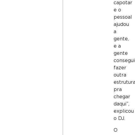
capotar
e o
pessoal
ajudou
a
gente,
e a
gente
consegui
fazer
outra
estrutur
pra
chegar
daqui”,
explicou
o DJ.
O