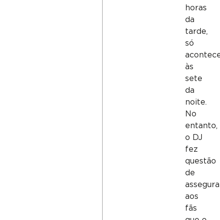
horas
da
tarde,
só
acontec
às
sete
da
noite.
No
entanto,
o DJ
fez
questão
de
assegura
aos
fãs
que o