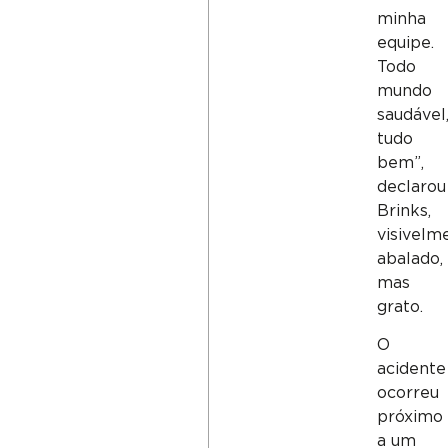
minha
equipe.
Todo
mundo
saudável
tudo
bem”,
declarou
Brinks,
visivelm
abalado,
mas
grato.
O
acidente
ocorreu
próximo
a um