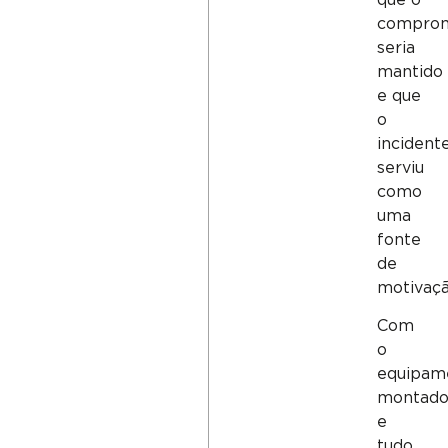
comprom
seria
mantido
e que
o
incident
serviu
como
uma
fonte
de
motivaçã
Com
o
equipam
montad
e
tudo