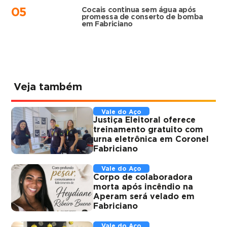
Cocais continua sem água após
05
promessa de conserto de bomba
em Fabriciano
Veja também
Vale do Aço
Justiça Eleitoral oferece
treinamento gratuito com
urna eletrônica em Coronel
Fabriciano
Vale do Aço
Corpo de colaboradora
morta após incêndio na
Aperam será velado em
Fabriciano
Vale do Aço