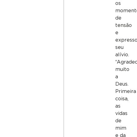
os
moment
de
tensão
e
express
seu
alívio.
“Agrade
muito
a
Deus.
Primeira
coisa,
as
vidas
de
mim
e da