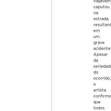
viajavam
capotou
na
estrada,
resultan
em
um
grave
acidente
Apesar
da
seriedad
do
ocorrido,
o
artista
confirm
que
todos