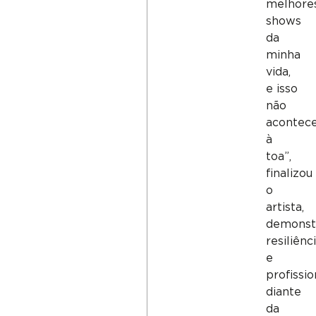
melhore
shows
da
minha
vida,
e isso
não
acontec
à
toa”,
finalizou
o
artista,
demonst
resiliênc
e
profissi
diante
da