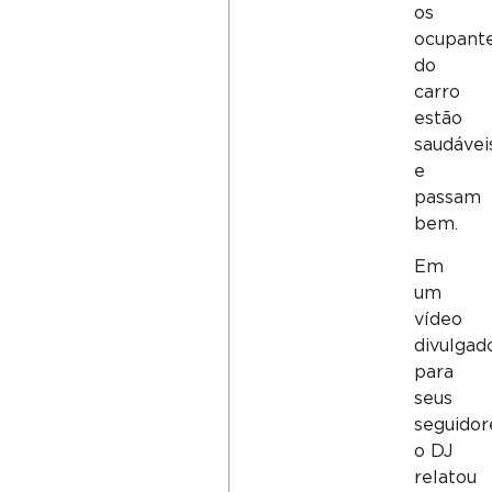
os
ocupant
do
carro
estão
saudávei
e
passam
bem.
Em
um
vídeo
divulgad
para
seus
seguidor
o DJ
relatou