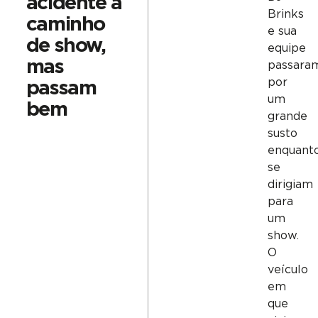
acidente a
Brinks
caminho
e sua
de show,
equipe
mas
passara
por
passam
um
bem
grande
susto
enquant
se
dirigiam
para
um
show.
O
veículo
em
que