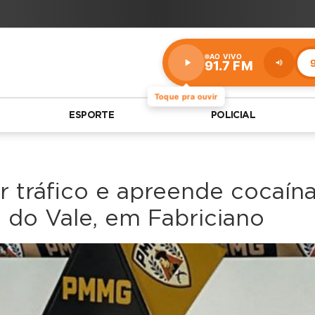
AO VIVO
9
91.7 FM
Estação:
91.7
FM
Toque pra ouvir
ESPORTE
POLICIAL
 tráfico e apreende cocaína
 do Vale, em Fabriciano