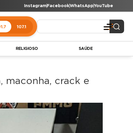
Instagram
Facebook
WhatsApp
YouTube
1.7
107.1
RELIGIOSO
SAÚDE
, maconha, crack e