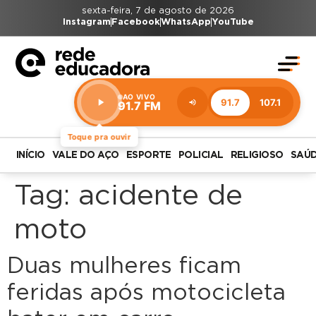
sexta-feira, 7 de agosto de 2026
Instagram
Facebook
WhatsApp
YouTube
AO VIVO
91.7
107.1
91.7 FM
Estação:
91.7
FM
Toque pra ouvir
INÍCIO
VALE DO AÇO
ESPORTE
POLICIAL
RELIGIOSO
SAÚ
Tag:
acidente de
moto
Duas mulheres ficam
feridas após motocicleta