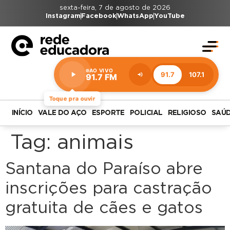
sexta-feira, 7 de agosto de 2026
Instagram
Facebook
WhatsApp
YouTube
AO VIVO
91.7
107.1
91.7 FM
Estação:
91.7
FM
Toque pra ouvir
INÍCIO
VALE DO AÇO
ESPORTE
POLICIAL
RELIGIOSO
SAÚ
Tag:
animais
Santana do Paraíso abre
inscrições para castração
gratuita de cães e gatos