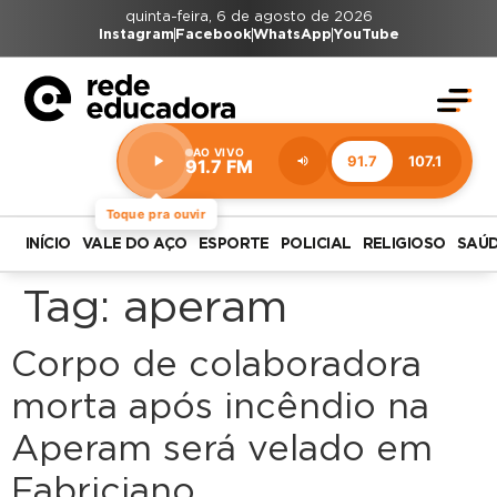
quinta-feira, 6 de agosto de 2026
Instagram
Facebook
WhatsApp
YouTube
AO VIVO
91.7
107.1
91.7 FM
Estação:
91.7
FM
Toque pra ouvir
INÍCIO
VALE DO AÇO
ESPORTE
POLICIAL
RELIGIOSO
SAÚ
Tag:
aperam
Corpo de colaboradora
morta após incêndio na
Aperam será velado em
Fabriciano