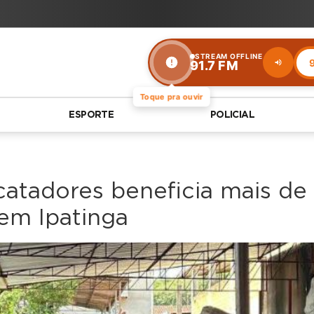
STREAM OFFLINE
9
91.7 FM
Stream
offline
Toque pra ouvir
ESPORTE
POLICIAL
atadores beneficia mais de 
 em Ipatinga