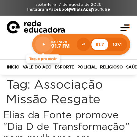
sexta-feira, 7 de agosto de 2026
Instagram
Facebook
WhatsApp
YouTube
AO VIVO
91.7
107.1
91.7 FM
Estação:
91.7
FM
Toque pra ouvir
INÍCIO
VALE DO AÇO
ESPORTE
POLICIAL
RELIGIOSO
SAÚ
Tag:
Associação
Missão Resgate
Elias da Fonte promove
“Dia D de Transformação”