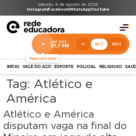
sábado, 8 de agosto de 2026
Instagram
Facebook
WhatsApp
YouTube
AO VIVO
91.7
107.1
91.7 FM
Estação:
91.7
FM
Toque pra ouvir
INÍCIO
VALE DO AÇO
ESPORTE
POLICIAL
RELIGIOSO
SAÚ
Tag:
Atlético e
América
Atlético e América
disputam vaga na final do