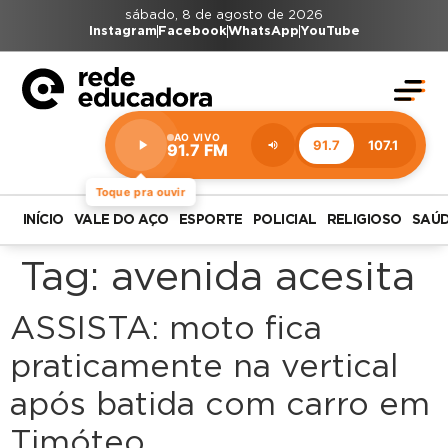
sábado, 8 de agosto de 2026
Instagram
Facebook
WhatsApp
YouTube
AO VIVO
91.7
107.1
91.7 FM
Estação:
91.7
FM
Toque pra ouvir
INÍCIO
VALE DO AÇO
ESPORTE
POLICIAL
RELIGIOSO
SAÚ
Tag:
avenida acesita
ASSISTA: moto fica
praticamente na vertical
após batida com carro em
Timóteo