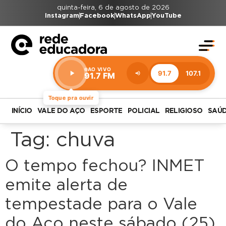
quinta-feira, 6 de agosto de 2026
Instagram
Facebook
WhatsApp
YouTube
AO VIVO
91.7
107.1
91.7 FM
Estação:
91.7
FM
Toque pra ouvir
INÍCIO
VALE DO AÇO
ESPORTE
POLICIAL
RELIGIOSO
SAÚ
Tag:
chuva
O tempo fechou? INMET
emite alerta de
tempestade para o Vale
do Aço neste sábado (25)