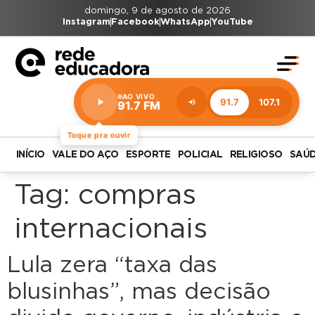
domingo, 9 de agosto de 2026
Instagram
Facebook
WhatsApp
YouTube
AO VIVO
91.7
107.1
91.7 FM
Estação:
91.7
FM
Toque pra ouvir
INÍCIO
VALE DO AÇO
ESPORTE
POLICIAL
RELIGIOSO
SAÚ
Tag:
compras
internacionais
Lula zera “taxa das
blusinhas”, mas decisão