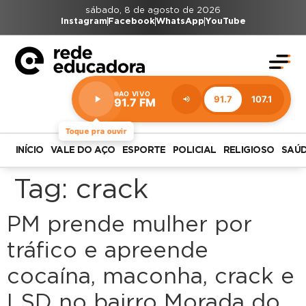
sábado, 8 de agosto de 2026
Instagram
Facebook
WhatsApp
YouTube
AO VIVO
91.7
107.1
91.7 FM
Estação:
91.7
FM
Toque pra ouvir
INÍCIO
VALE DO AÇO
ESPORTE
POLICIAL
RELIGIOSO
SAÚ
Tag:
crack
PM prende mulher por
tráfico e apreende
cocaína, maconha, crack e
LSD no bairro Morada do