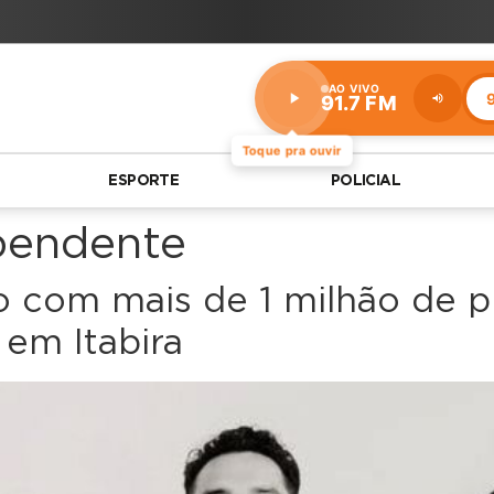
AO VIVO
9
91.7 FM
Estação:
91.7
FM
Toque pra ouvir
ESPORTE
POLICIAL
pendente
 com mais de 1 milhão de pl
 em Itabira