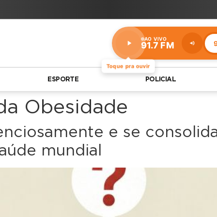
AO VIVO
9
91.7 FM
Estação:
91.7
FM
Toque pra ouvir
ESPORTE
POLICIAL
 da Obesidade
lenciosamente e se consoli
saúde mundial