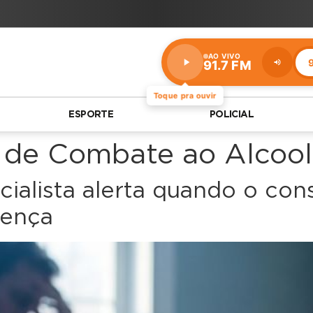
AO VIVO
9
91.7 FM
Estação:
91.7
FM
Toque pra ouvir
ESPORTE
POLICIAL
 de Combate ao Alcool
cialista alerta quando o co
oença