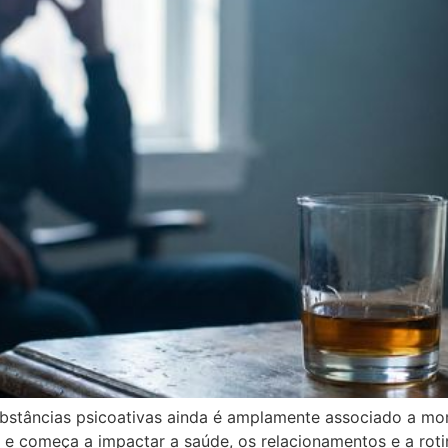
bstâncias psicoativas ainda é amplamente associado a mom
 e começa a impactar a saúde, os relacionamentos e a roti